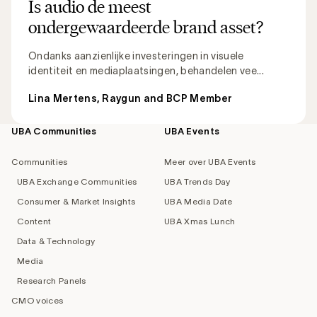
Is audio de meest
ondergewaardeerde brand asset?
Ondanks aanzienlijke investeringen in visuele
identiteit en mediaplaatsingen, behandelen vee...
Lina Mertens, Raygun and BCP Member
UBA Communities
UBA Events
Footer
navigation
Communities
Meer over UBA Events
UBA Exchange Communities
UBA Trends Day
Consumer & Market Insights
UBA Media Date
Content
UBA Xmas Lunch
Data & Technology
Media
Research Panels
CMO voices