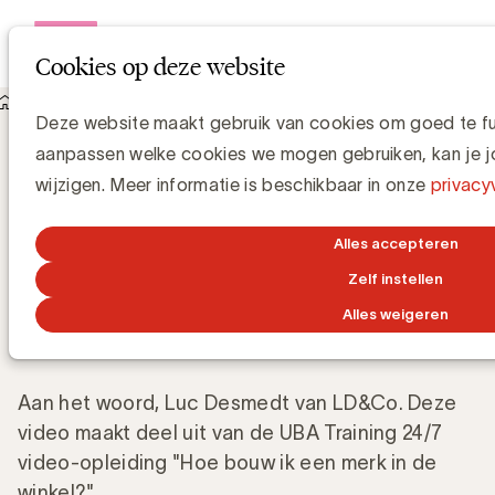
Open me
Cookies op deze website
Knowledge Hub
Deze website maakt gebruik van cookies om goed te func
Wat is het belang van categorierollen binnen category
aanpassen welke cookies we mogen gebruiken, kan je jo
management?
Wat is het belang van categorierollen
wijzigen. Meer informatie is beschikbaar in onze
privacy
binnen category management?
Alles accepteren
UBA Team
Zelf instellen
Alles weigeren
22 FEBRUARI 2024
Aan het woord, Luc Desmedt van LD&Co. Deze
video maakt deel uit van de UBA Training 24/7
video-opleiding "Hoe bouw ik een merk in de
winkel?"