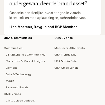
ondergewaardeerde brand asset?
Ondanks aanzienlijke investeringen in visuele
identiteit en mediaplaatsingen, behandelen vee...
Lina Mertens, Raygun and BCP Member
UBA Communities
UBA Events
Footer
navigation
Communities
Meer over UBA Events
UBA Exchange Communities
UBA Trends Day
Consumer & Market Insights
UBA Media Date
Content
UBA Xmas Lunch
Data & Technology
Media
Research Panels
CMO voices
CMO voices podcast