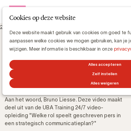
Open me
Cookies op deze website
Knowledge Hub
Deze website maakt gebruik van cookies om goed te func
Hoe een efficiënte geprinte media campagne realiseren?
Hoe een efficiënte geprinte media
aanpassen welke cookies we mogen gebruiken, kan je jo
campagne realiseren?
wijzigen. Meer informatie is beschikbaar in onze
privacy
Alles accepteren
UBA Team
Zelf instellen
13 MEI 2024
Alles weigeren
Aan het woord, Bruno Liesse. Deze video maakt
deel uit van de UBA Training 24/7 video-
opleiding "Welke rol speelt geschreven pers in
een strategisch communicatieplan?"