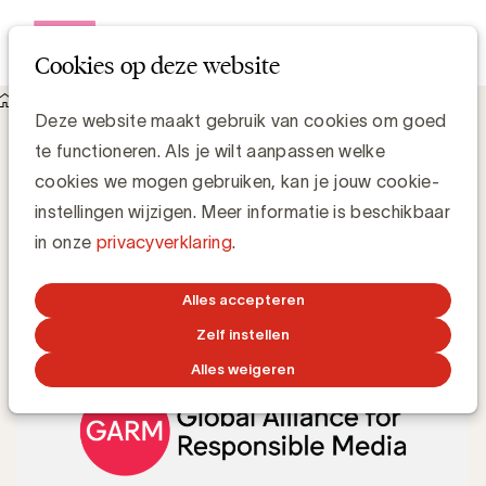
Open me
Cookies op deze website
Knowledge Hub
WFA kondigt het einde van GARM aan
WFA kondigt het einde van GARM aan
Deze website maakt gebruik van cookies om goed
te functioneren. Als je wilt aanpassen welke
cookies we mogen gebruiken, kan je jouw cookie-
Luc Eeckhout, Manager Media & Agencies
instellingen wijzigen. Meer informatie is beschikbaar
in onze
privacyverklaring
.
16 AUGUSTUS 2024
Alles accepteren
Zelf instellen
Alles weigeren