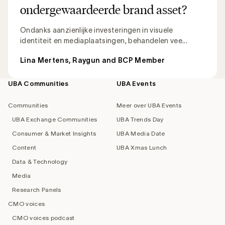
ondergewaardeerde brand asset?
Ondanks aanzienlijke investeringen in visuele
identiteit en mediaplaatsingen, behandelen vee...
Lina Mertens, Raygun and BCP Member
UBA Communities
UBA Events
Footer
navigation
Communities
Meer over UBA Events
UBA Exchange Communities
UBA Trends Day
Consumer & Market Insights
UBA Media Date
Content
UBA Xmas Lunch
Data & Technology
Media
Research Panels
CMO voices
CMO voices podcast