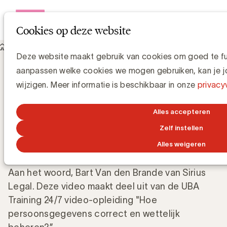
Open me
Cookies op deze website
Knowledge Hub
Deze website maakt gebruik van cookies om goed te func
Waarom is data protection cruciaal in de huidige tijd?
Waarom is data protection cruciaal in de
aanpassen welke cookies we mogen gebruiken, kan je jo
huidige tijd?
wijzigen. Meer informatie is beschikbaar in onze
privacy
Alles accepteren
UBA Team
Zelf instellen
15 NOVEMBER 2024
Alles weigeren
Aan het woord, Bart Van den Brande van Sirius
Legal. Deze video maakt deel uit van de UBA
Training 24/7 video-opleiding "Hoe
persoonsgegevens correct en wettelijk