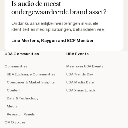
Is audio de meest
ondergewaardeerde brand asset?
Ondanks aanzienlijke investeringen in visuele
identiteit en mediaplaatsingen, behandelen vee...
Lina Mertens, Raygun and BCP Member
UBA Communities
UBA Events
Footer
navigation
Communities
Meer over UBA Events
UBA Exchange Communities
UBA Trends Day
Consumer & Market Insights
UBA Media Date
Content
UBA Xmas Lunch
Data & Technology
Media
Research Panels
CMO voices