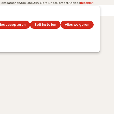
Lidmaatschap
Job Line
UBA Care Lines
Contact
Agenda
Inloggen
Secondary
on
Ontdek topics
navigation
lles accepteren
Zelf instellen
Alles weigeren