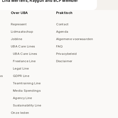
Lina Mertens, Raygun and BCP Member
Over UBA
Praktisch
Represent
Contact
Lidmaatschap
Agenda
Jobline
Algemene voorwaarden
UBA Care Lines
FAQ
UBA Care Lines
Privacybeleid
Freelance Line
Disclaimer
Legal Line
ss
GDPR Line
Teamtraining Line
Media Spendings
Agency Line
Sustainability Line
Onze leden