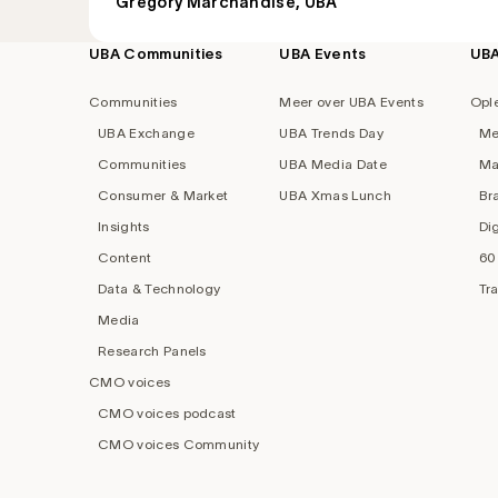
Grégory Marchandise, UBA
UBA Communities
UBA Events
UB
Footer
navigation
Communities
Meer over UBA Events
Opl
UBA Exchange
UBA Trends Day
Me
Communities
UBA Media Date
Ma
Consumer & Market
UBA Xmas Lunch
Br
Insights
Di
Content
60
Data & Technology
Tr
Media
Research Panels
CMO voices
CMO voices podcast
CMO voices Community