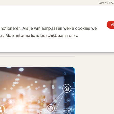
Meta
Over UBA
navigati
resent
Communities
Events
Academy
Knowledge Hub
gation
 2024 komt eraan
raan
A
ctioneren. Als je wilt aanpassen welke cookies we
en. Meer informatie is beschikbaar in onze