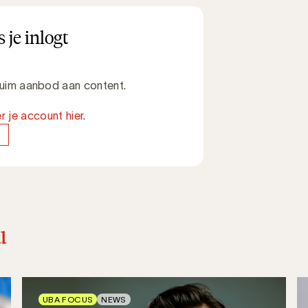
 je inlogt
 ruim aanbod aan content.
r je account hier
.
u
UBA FOCUS
NEWS