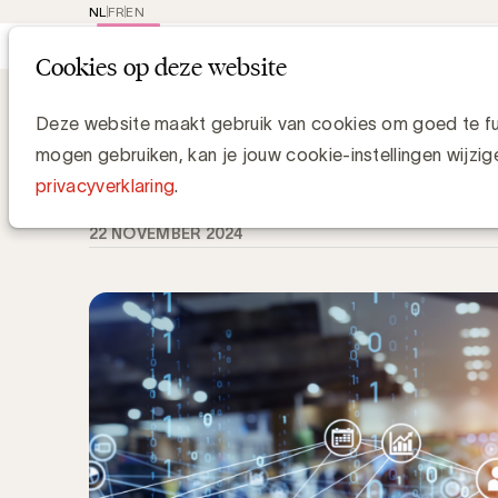
NL
FR
EN
Main
Rep
Cookies op deze website
navi
Knowledge Hub
De Digital Benchmark
De Digital Benchmark 2024 komt e
Deze website maakt gebruik van cookies om goed te fun
mogen gebruiken, kan je jouw cookie-instellingen wijzig
Luc Eeckhout, Manager Media & Agencies
privacyverklaring
.
22 NOVEMBER 2024