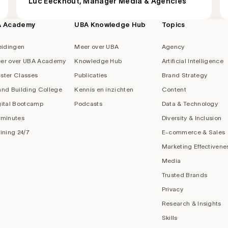
Luc Eeckhout, Manager Media & Agencies
A Academy
UBA Knowledge Hub
Topics
eidingen
Meer over UBA
Agency
er over UBA Academy
Knowledge Hub
Artificial Intelligence
ster Classes
Publicaties
Brand Strategy
and Building College
Kennis en inzichten
Content
gital Bootcamp
Podcasts
Data & Technology
 minutes
Diversity & Inclusion
aining 24/7
E-commerce & Sales
Marketing Effectivene
Media
Trusted Brands
Privacy
Research & Insights
Skills