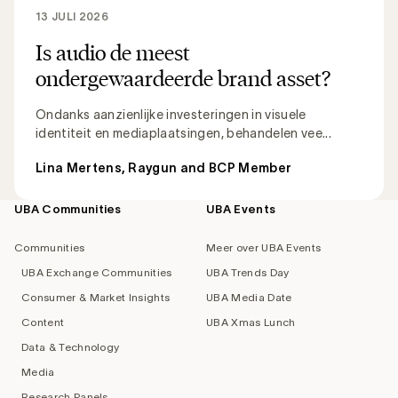
13 JULI 2026
Is audio de meest
ondergewaardeerde brand asset?
Ondanks aanzienlijke investeringen in visuele
identiteit en mediaplaatsingen, behandelen vee...
Lina Mertens, Raygun and BCP Member
UBA Communities
UBA Events
Footer
navigation
Communities
Meer over UBA Events
UBA Exchange Communities
UBA Trends Day
Consumer & Market Insights
UBA Media Date
Content
UBA Xmas Lunch
Data & Technology
Media
Research Panels