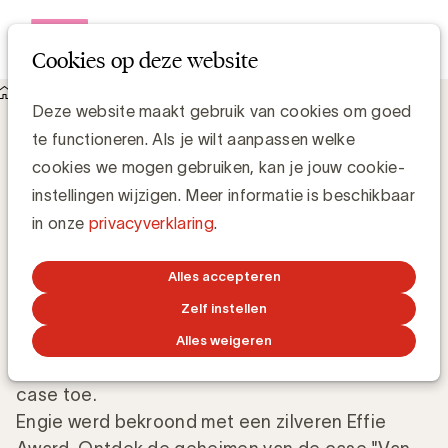
Open me
Cookies op deze website
Knowledge Hub
Deze website maakt gebruik van cookies om goed
Effie Case - Engie: Van crisis naar verbondenheid
Effie Case - Engie: Van crisis naar
te functioneren. Als je wilt aanpassen welke
verbondenheid
cookies we mogen gebruiken, kan je jouw cookie-
instellingen wijzigen. Meer informatie is beschikbaar
in onze
privacyverklaring
.
Effie Belgium
22 FEBRUARI 2025
Alles accepteren
Zelf instellen
Tijdens het Effie Effectiveness Forum van 3
Alles weigeren
oktober 2024 lichtten de 25 finalisten hun Effie
case toe.
Engie werd bekroond met een zilveren Effie