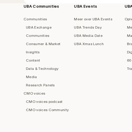
UBA Communities
UBA Events
UB
Footer
navigation
Communities
Meer over UBA Events
Opl
UBA Exchange
UBA Trends Day
Me
Communities
UBA Media Date
Ma
Consumer & Market
UBA Xmas Lunch
Br
Insights
Di
Content
60
Data & Technology
Tr
Media
Research Panels
CMO voices
CMO voices podcast
CMO voices Community