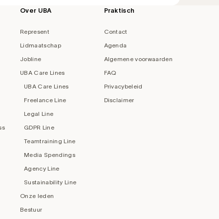
Over UBA
Praktisch
Represent
Contact
Lidmaatschap
Agenda
Jobline
Algemene voorwaarden
UBA Care Lines
FAQ
UBA Care Lines
Privacybeleid
Freelance Line
Disclaimer
Legal Line
ss
GDPR Line
Teamtraining Line
Media Spendings
Agency Line
Sustainability Line
Onze leden
Bestuur