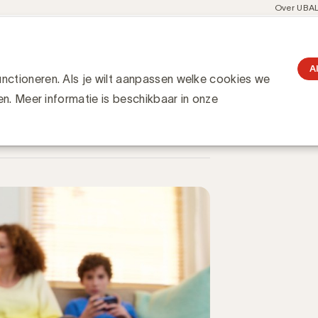
Meta
Over UBA
navigati
resent
Communities
Events
Academy
Knowledge Hub
gation
ht in videobereik
eik
A
ctioneren. Als je wilt aanpassen welke cookies we
en. Meer informatie is beschikbaar in onze