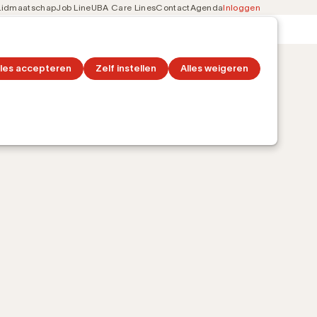
Lidmaatschap
Job Line
UBA Care Lines
Contact
Agenda
Inloggen
Secondary
on
Ontdek topics
navigation
lles accepteren
Zelf instellen
Alles weigeren