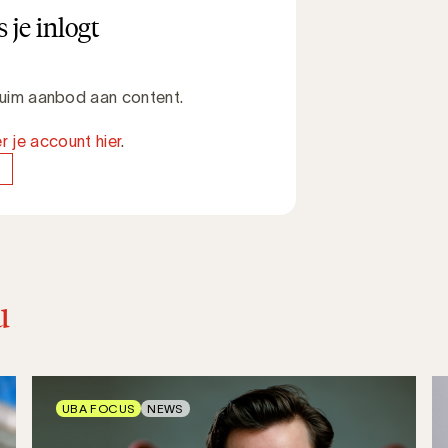
 je inlogt
 ruim aanbod aan content.
r je account hier
.
u
UBA FOCUS
NEWS