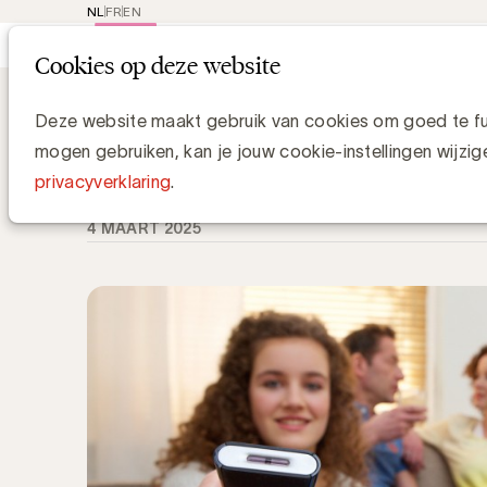
NL
FR
EN
Main
Rep
Cookies op deze website
navi
Knowledge Hub
ToVA: Completer inzic
ToVA: Completer inzicht in videober
Deze website maakt gebruik van cookies om goed te fun
mogen gebruiken, kan je jouw cookie-instellingen wijzig
Luc Eeckhout, Manager Media & Agencies
privacyverklaring
.
4 MAART 2025