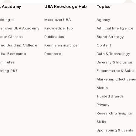
A Academy
UBA Knowledge Hub
Topics
eidingen
Meer over UBA
Agency
er over UBA Academy
Knowledge Hub
Artificial Intelligence
ster Classes
Publicaties
Brand Strategy
and Building College
Kennis en inzichten
Content
gital Bootcamp
Podcasts
Data & Technology
 minutes
Diversity & Inclusion
aining 24/7
E-commerce & Sales
Marketing Effectivene
Media
Trusted Brands
Privacy
Research & Insights
Skills
Sponsoring & Events