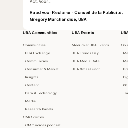
Act. Voor...
Raad voor Reclame - Conseil de la Publicité
,
Grégory Marchandise, UBA
UBA Communities
UBA Events
UB
Footer
navigation
Communities
Meer over UBA Events
Opl
UBA Exchange
UBA Trends Day
Me
Communities
UBA Media Date
Ma
Consumer & Market
UBA Xmas Lunch
Br
Insights
Di
Content
60
Data & Technology
Tr
Media
Research Panels
CMO voices
CMO voices podcast