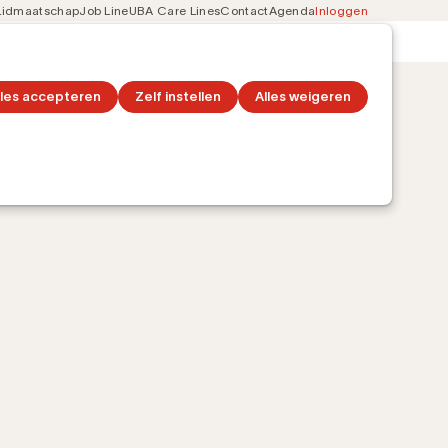
Lidmaatschap
Job Line
UBA Care Lines
Contact
Agenda
Inloggen
Secondary
on
Ontdek topics
navigation
lles accepteren
Zelf instellen
Alles weigeren