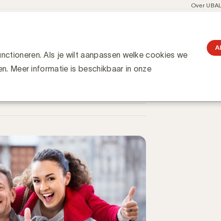
Meta
Over UBA
navigati
resent
Communities
Events
Academy
Knowledge Hub
gation
: de vergeten consument begrijpen
 consument begrijpen
A
ctioneren. Als je wilt aanpassen welke cookies we
en. Meer informatie is beschikbaar in onze