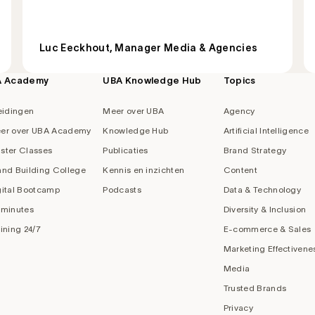
Luc Eeckhout, Manager Media & Agencies
A Academy
UBA Knowledge Hub
Topics
eidingen
Meer over UBA
Agency
er over UBA Academy
Knowledge Hub
Artificial Intelligence
ster Classes
Publicaties
Brand Strategy
and Building College
Kennis en inzichten
Content
gital Bootcamp
Podcasts
Data & Technology
 minutes
Diversity & Inclusion
aining 24/7
E-commerce & Sales
Marketing Effectivene
Media
Trusted Brands
Privacy