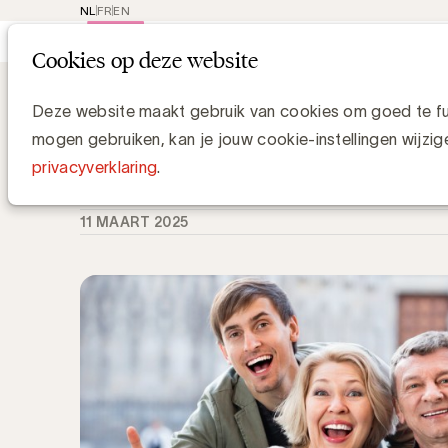
NL
FR
EN
Main
Rep
Cookies op deze website
navi
Knowledge Hub
De Gen X-code kraken
De Gen X-code kraken: de vergeten
Deze website maakt gebruik van cookies om goed te fun
mogen gebruiken, kan je jouw cookie-instellingen wijzig
Joeri Van den Bergh
privacyverklaring
.
Future Consumer Expert
11 MAART 2025