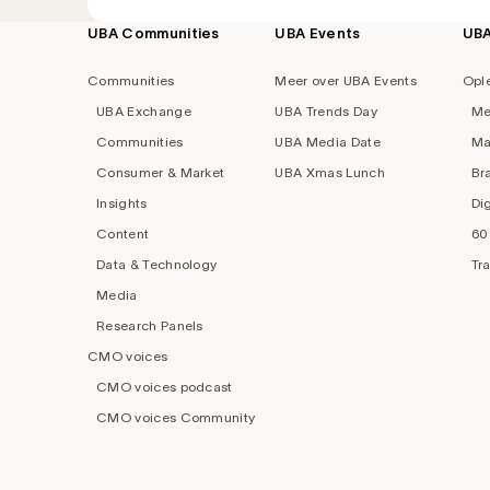
UBA Communities
UBA Events
UB
Footer
navigation
Communities
Meer over UBA Events
Opl
UBA Exchange
UBA Trends Day
Me
Communities
UBA Media Date
Ma
Consumer & Market
UBA Xmas Lunch
Br
Insights
Di
Content
60
Data & Technology
Tr
Media
Research Panels
CMO voices
CMO voices podcast
CMO voices Community