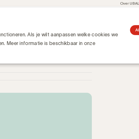
Meta
Over UBA
navigati
resent
Communities
Events
Academy
Knowledge Hub
gation
 van jongeren in voedselreclame: leeftijdsgrens vastgelegd op 1
 in voedselreclame:
A
ctioneren. Als je wilt aanpassen welke cookies we
en. Meer informatie is beschikbaar in onze