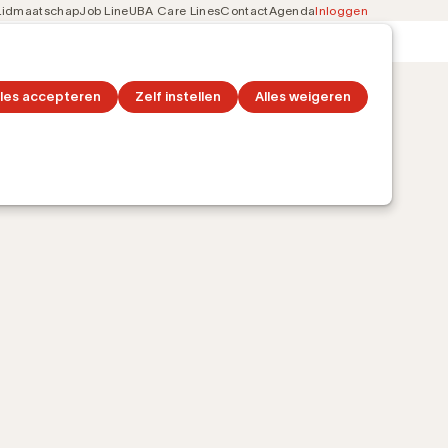
Lidmaatschap
Job Line
UBA Care Lines
Contact
Agenda
Inloggen
Secondary
on
Ontdek topics
navigation
6 jaar
lles accepteren
Zelf instellen
Alles weigeren