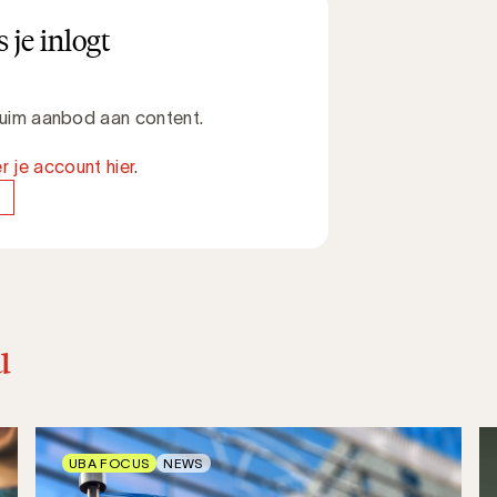
 je inlogt
 ruim aanbod aan content.
r je account hier
.
u
UBA FOCUS
NEWS