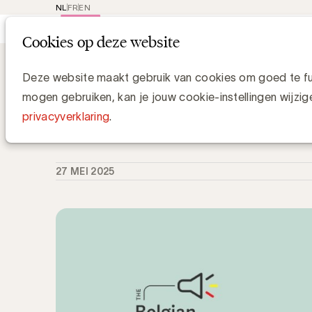
NL
FR
EN
Main
Rep
Cookies op deze website
navi
Knowledge Hub
Verhoogde bescherming
Verhoogde bescherming van jongeren
Deze website maakt gebruik van cookies om goed te fun
leeftijdsgrens vastgelegd op 16 jaar
mogen gebruiken, kan je jouw cookie-instellingen wijzig
privacyverklaring
.
Anne-Laure de Hults
Manager Strategy & Sustainability - UBA
27 MEI 2025