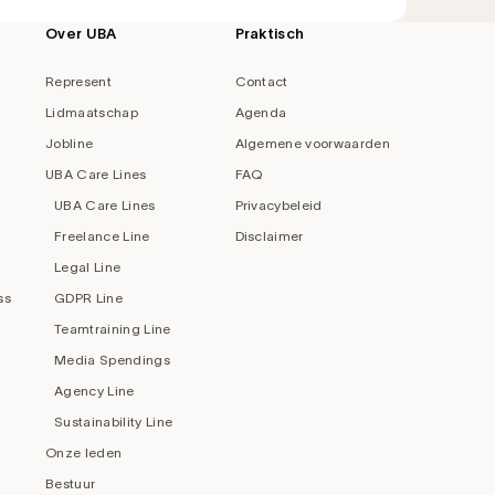
Over UBA
Praktisch
Represent
Contact
Lidmaatschap
Agenda
Jobline
Algemene voorwaarden
UBA Care Lines
FAQ
UBA Care Lines
Privacybeleid
Freelance Line
Disclaimer
Legal Line
ss
GDPR Line
Teamtraining Line
Media Spendings
Agency Line
Sustainability Line
Onze leden
Bestuur