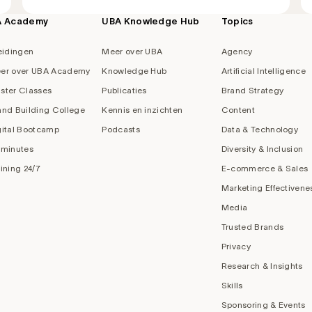
A Academy
UBA Knowledge Hub
Topics
eidingen
Meer over UBA
Agency
er over UBA Academy
Knowledge Hub
Artificial Intelligence
ster Classes
Publicaties
Brand Strategy
and Building College
Kennis en inzichten
Content
gital Bootcamp
Podcasts
Data & Technology
 minutes
Diversity & Inclusion
aining 24/7
E-commerce & Sales
Marketing Effectivene
Media
Trusted Brands
Privacy
Research & Insights
Skills
Sponsoring & Events