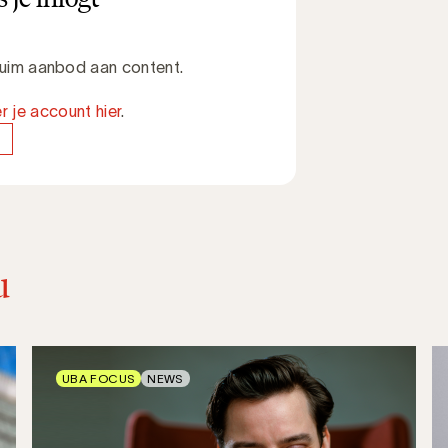
 ruim aanbod aan content.
r je account hier
.
u
UBA FOCUS
NEWS