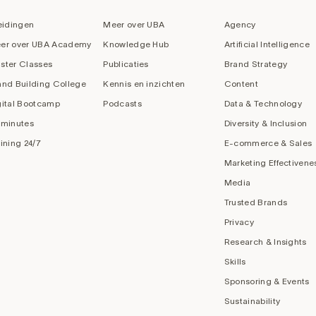
eidingen
Meer over UBA
Agency
er over UBA Academy
Knowledge Hub
Artificial Intelligence
ster Classes
Publicaties
Brand Strategy
and Building College
Kennis en inzichten
Content
gital Bootcamp
Podcasts
Data & Technology
 minutes
Diversity & Inclusion
aining 24/7
E-commerce & Sales
Marketing Effectivene
Media
Trusted Brands
Privacy
Research & Insights
Skills
Sponsoring & Events
Sustainability