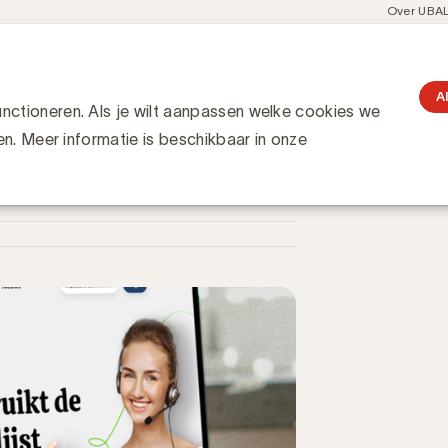
Meta
Over UBA
navigati
resent
Communities
Events
Academy
Knowledge Hub
gation
nzet voor respectvolle telemarketing met vernieuwde website
ectvolle telemarketing met
A
ctioneren. Als je wilt aanpassen welke cookies we
en. Meer informatie is beschikbaar in onze