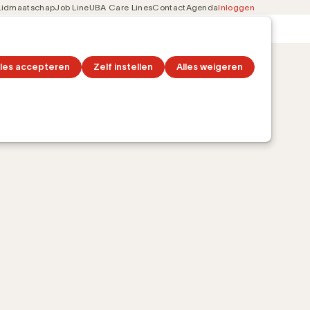
Lidmaatschap
Job Line
UBA Care Lines
Contact
Agenda
Inloggen
Secondary
on
Ontdek topics
navigation
lles accepteren
Zelf instellen
Alles weigeren