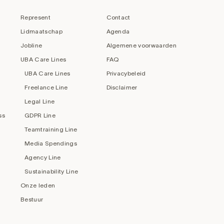
Represent
Contact
Lidmaatschap
Agenda
Jobline
Algemene voorwaarden
UBA Care Lines
FAQ
UBA Care Lines
Privacybeleid
Freelance Line
Disclaimer
Legal Line
ss
GDPR Line
Teamtraining Line
Media Spendings
Agency Line
Sustainability Line
Onze leden
Bestuur