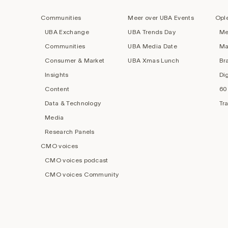
navigation
Communities
Meer over UBA Events
Opl
UBA Exchange
UBA Trends Day
Me
Communities
UBA Media Date
Ma
Consumer & Market
UBA Xmas Lunch
Br
Insights
Di
Content
60
Data & Technology
Tr
Media
Research Panels
CMO voices
CMO voices podcast
CMO voices Community