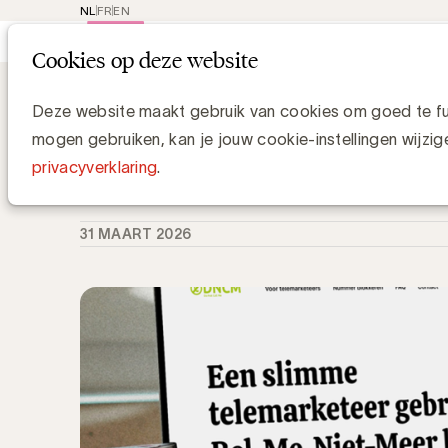
NL
FR
EN
Main
Rep
Cookies op deze website
navi
Knowledge Hub
DNCM VZW versterkt i
DNCM VZW versterkt inzet voor resp
Deze website maakt gebruik van cookies om goed te fun
vernieuwde website
mogen gebruiken, kan je jouw cookie-instellingen wijzig
privacyverklaring
.
Martine Boeykens, DNCM VZW
31 MAART 2026