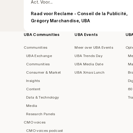
Act. Voor...
Raad voor Reclame - Conseil de la Publicité
,
Grégory Marchandise, UBA
UBA Communities
UBA Events
UB
Footer
navigation
Communities
Meer over UBA Events
Opl
UBA Exchange
UBA Trends Day
Me
Communities
UBA Media Date
Ma
Consumer & Market
UBA Xmas Lunch
Br
Insights
Di
Content
60
Data & Technology
Tr
Media
Research Panels
CMO voices
CMO voices podcast