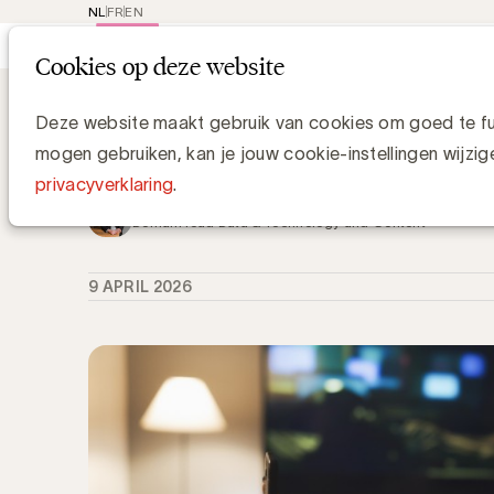
NL
FR
EN
Main
Rep
Cookies op deze website
navi
Knowledge Hub
De nieuwe realiteit v
De nieuwe realiteit van mediagebruik
Deze website maakt gebruik van cookies om goed te fun
babyboomers
mogen gebruiken, kan je jouw cookie-instellingen wijzig
privacyverklaring
.
Grégory Marchandise, UBA
Domain lead Data & Technology and Content
9 APRIL 2026