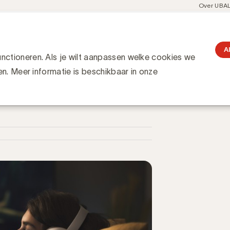
Meta
Over UBA
navigati
resent
Communities
Events
Academy
Knowledge Hub
gation
an mediagebruik in België: van Gen Z tot babyboomers
 in België: van Gen Z tot
A
ctioneren. Als je wilt aanpassen welke cookies we
en. Meer informatie is beschikbaar in onze