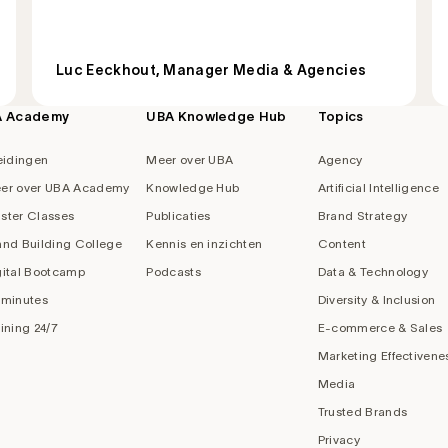
Luc Eeckhout, Manager Media & Agencies
A Academy
UBA Knowledge Hub
Topics
eidingen
Meer over UBA
Agency
er over UBA Academy
Knowledge Hub
Artificial Intelligence
ster Classes
Publicaties
Brand Strategy
and Building College
Kennis en inzichten
Content
gital Bootcamp
Podcasts
Data & Technology
 minutes
Diversity & Inclusion
aining 24/7
E-commerce & Sales
Marketing Effectivene
Media
Trusted Brands
Privacy