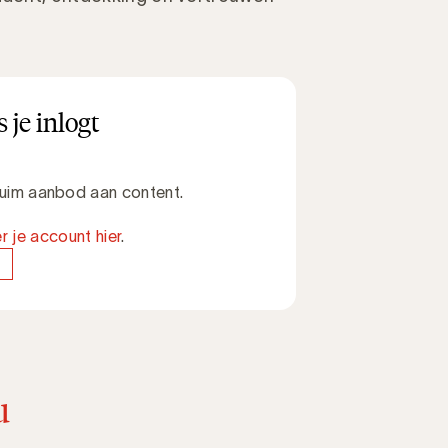
 je inlogt
 ruim aanbod aan content.
r je account hier
.
u