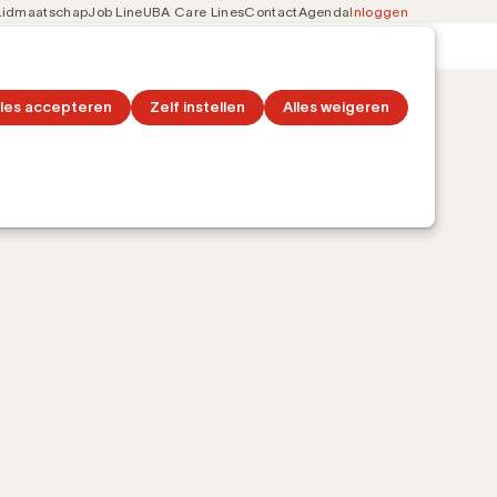
Lidmaatschap
Job Line
UBA Care Lines
Contact
Agenda
Inloggen
Secondary
on
Ontdek topics
navigation
lles accepteren
Zelf instellen
Alles weigeren