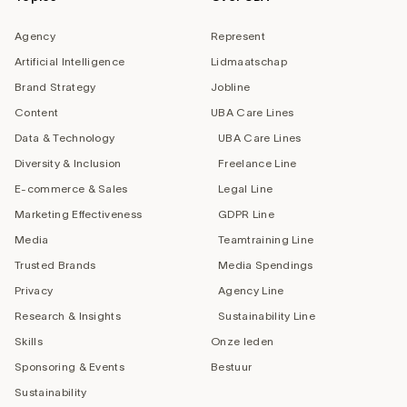
Agency
Represent
Artificial Intelligence
Lidmaatschap
Brand Strategy
Jobline
Content
UBA Care Lines
Data & Technology
UBA Care Lines
Diversity & Inclusion
Freelance Line
E-commerce & Sales
Legal Line
Marketing Effectiveness
GDPR Line
Media
Teamtraining Line
Trusted Brands
Media Spendings
Privacy
Agency Line
Research & Insights
Sustainability Line
Skills
Onze leden
Sponsoring & Events
Bestuur
Sustainability