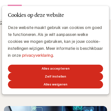
Open me
Cookies op deze website
Knowledge Hub
Deze website maakt gebruik van cookies om goed
Pas AI-transparantie toe in je marketingcommunicatie: een
te functioneren. Als je wilt aanpassen welke
praktische gids voor brand leaders
Pas AI-transparantie toe in je
cookies we mogen gebruiken, kan je jouw cookie-
marketingcommunicatie: een praktische
instellingen wijzigen. Meer informatie is beschikbaar
gids voor brand leaders
in onze
privacyverklaring
.
Alles accepteren
Zelf instellen
Grégory Marchandise, UBA
Domain lead Data & Technology and Content
Alles weigeren
9 APRIL 2026