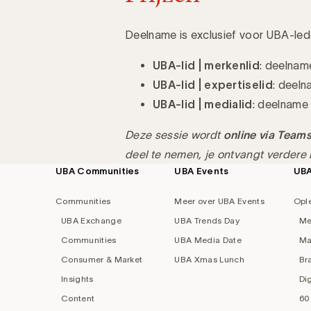
Deelname is exclusief voor UBA-led
UBA-lid | merkenlid
: deelnam
UBA-lid | expertiselid
: deeln
UBA-lid | medialid
: deelname
Deze sessie wordt
online via Team
deel te nemen, je ontvangt verdere i
UBA Communities
UBA Events
UB
Footer
navigation
Communities
Meer over UBA Events
Opl
UBA Exchange
UBA Trends Day
Me
Communities
UBA Media Date
Ma
Consumer & Market
UBA Xmas Lunch
Br
Insights
Di
Content
60