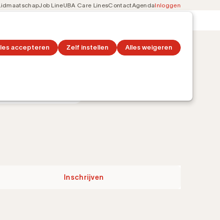
Lidmaatschap
Job Line
UBA Care Lines
Contact
Agenda
Inloggen
Secondary
on
Ontdek topics
navigation
lles accepteren
Zelf instellen
Alles weigeren
Inschrijven