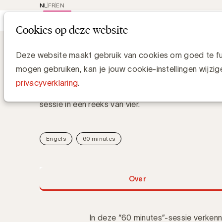
NL
FR
EN
Main
Rep
Cookies op deze website
navi
Academy
Agentic AI in search market
Agentic AI in search ma
Deze website maakt gebruik van cookies om goed te fun
mogen gebruiken, kan je jouw cookie-instellingen wijzig
privacyverklaring
.
Van SEO naar GEO: hoe AI search en merkzichtbaa
sessie in een reeks van vier.
Engels
60 minutes
Over
In deze “60 minutes”-sessie verken