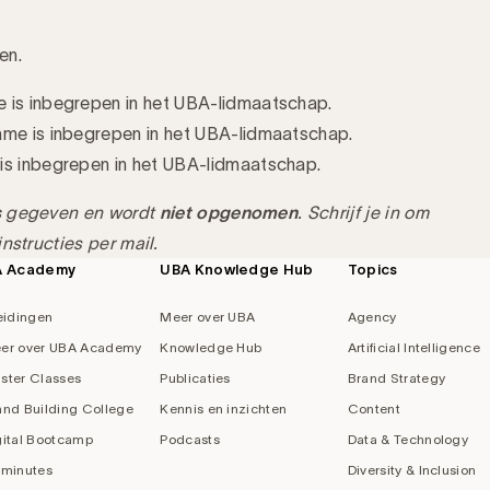
en.
e is inbegrepen in het UBA-lidmaatschap.
ame is inbegrepen in het UBA-lidmaatschap.
 is inbegrepen in het UBA-lidmaatschap.
s
gegeven en wordt
niet opgenomen
. Schrijf je in om
nstructies per mail.
A Academy
UBA Knowledge Hub
Topics
eidingen
Meer over UBA
Agency
er over UBA Academy
Knowledge Hub
Artificial Intelligence
ster Classes
Publicaties
Brand Strategy
and Building College
Kennis en inzichten
Content
gital Bootcamp
Podcasts
Data & Technology
 minutes
Diversity & Inclusion