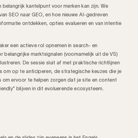
 belangrijk kantelpunt voor merken kan zijn. We
g van SEO naar GEO, en hoe nieuwe AI-gedreven
formatie ontdekken, opties evalueren en van intentie
aker een actieve rol opnemen in search- en
belangrijke marktsignalen (voornamelijk uit de VS)
streren. De sessie sluit af met praktische richtlijnen
’s om op te anticiperen, de strategische keuzes die je
 om ervoor te helpen zorgen dat je site en content
iendly” blijven in dit evoluerende ecosysteem.
ls en de slides zijn eveneens in het Engels.