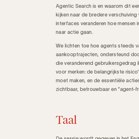
Agentic Search is en waarom dit een
kijken naar de bredere verschuivin
Introductie
interfaces veranderen hoe mensen in
naar actie gaan.
We lichten toe hoe agents steeds v
aankooptrajecten, ondersteund door 
die veranderend gebruikersgedrag illu
voor merken: de belangrijkste risico
moet maken, en de essentiële acties
zichtbaar, betrouwbaar en “agent-fr
Taal
De sessie wordt gegeven in het Enge