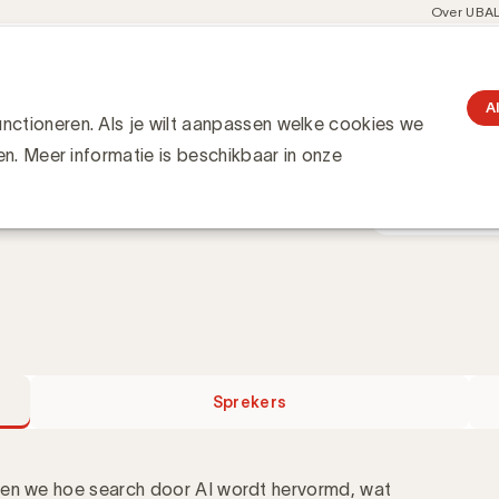
Meta
Over UBA
navigati
resent
Communities
Events
Academy
Knowledge Hub
gation
ing
rketing
A
ctioneren. Als je wilt aanpassen welke cookies we
Wanneer
en. Meer informatie is beschikbaar in onze
3 april 2026
12:00 - 13:00
rheid hervormt. Dit is de tweede
Sprekers
nen we hoe search door AI wordt hervormd, wat