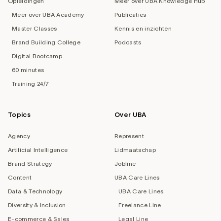
Opleidingen
Meer over UBA Knowledge Hub
Meer over UBA Academy
Publicaties
Master Classes
Kennis en inzichten
Brand Building College
Podcasts
Digital Bootcamp
60 minutes
Training 24/7
Topics
Over UBA
Agency
Represent
Artificial Intelligence
Lidmaatschap
Brand Strategy
Jobline
Content
UBA Care Lines
Data & Technology
UBA Care Lines
Diversity & Inclusion
Freelance Line
E-commerce & Sales
Legal Line