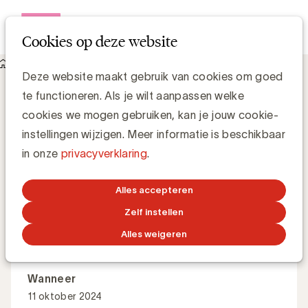
Open me
Cookies op deze website
Academy
AI for the creation of communication content
AI for the creation of communication
Deze website maakt gebruik van cookies om goed
content
te functioneren. Als je wilt aanpassen welke
cookies we mogen gebruiken, kan je jouw cookie-
instellingen wijzigen. Meer informatie is beschikbaar
Wat zijn handige AI-tools en AI-prompts voor het
in onze
privacyverklaring
.
creëren van merk- en bedrijfscontent?
Alles accepteren
Zelf instellen
Master Class
Engels
Alles weigeren
Wanneer
11 oktober 2024