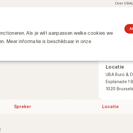
Meta
Over UBA
navigati
resent
Communities
Events
Academy
Knowledge Hub
gation
A
ctioneren. Als je wilt aanpassen welke cookies we
Wanneer
en. Meer informatie is beschikbaar in onze
9 juni 2026
09:30 - 12:30
Locatie
UBA Buro & D
Esplanade 1 
1020 Brussel
Spreker
Locatie
!