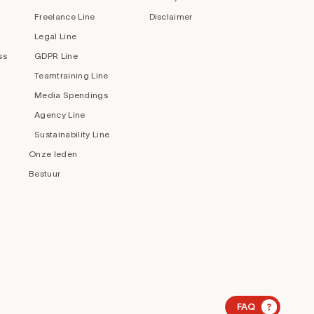
Freelance Line
Disclaimer
Legal Line
ss
GDPR Line
Teamtraining Line
Media Spendings
Agency Line
Sustainability Line
Onze leden
Bestuur
?
FAQ