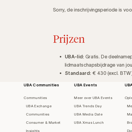
Sorry, de inschrijvingsperiode is voor
Prijzen
UBA-lid:
Gratis. De deelnamepri
lidmaatschapsbijdrage van jou
Standaard:
€ 430 (excl. BTW)
UBA Communities
UBA Events
UB
Footer
navigation
Communities
Meer over UBA Events
Opl
UBA Exchange
UBA Trends Day
Me
Communities
UBA Media Date
Ma
Consumer & Market
UBA Xmas Lunch
Br
Insights
Di