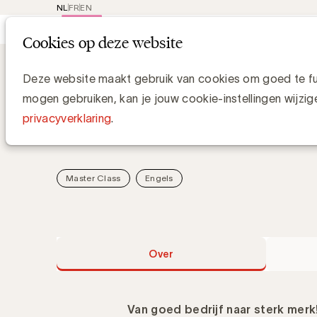
NL
FR
EN
Main
Rep
Cookies op deze website
navi
Academy
Employer marketing
Employer marketing
Deze website maakt gebruik van cookies om goed te fun
mogen gebruiken, kan je jouw cookie-instellingen wijzig
privacyverklaring
.
Hoe bouw je een sterker merk van binnenuit?
Master Class
Engels
Over
Van goed bedrijf naar sterk merk