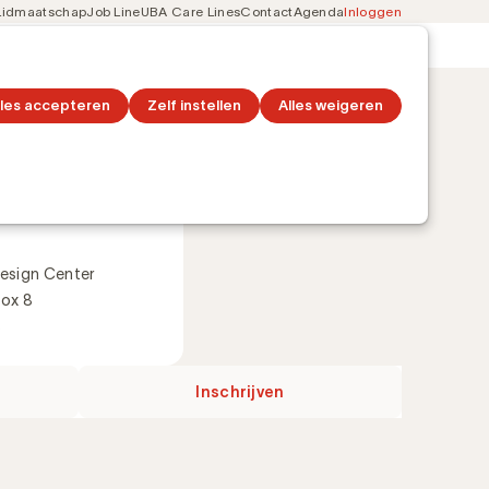
Lidmaatschap
Job Line
UBA Care Lines
Contact
Agenda
Inloggen
Secondary
on
Ontdek topics
navigation
lles accepteren
Zelf instellen
Alles weigeren
esign Center
Box 8
s
Inschrijven