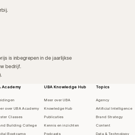
bij.
js is inbegrepen in de jaarlijkse
w bedrijf.
.
A Academy
UBA Knowledge Hub
Topics
eidingen
Meer over UBA
Agency
er over UBA Academy
Knowledge Hub
Artificial Intelligence
ster Classes
Publicaties
Brand Strategy
and Building College
Kennis en inzichten
Content
gital Bootcamp
Podcasts
Data & Technology