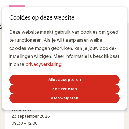
Open me
Cookies op deze website
Academy
Driving sustainable business growth
Driving sustainable business growth
Deze website maakt gebruik van cookies om goed
te functioneren. Als je wilt aanpassen welke
cookies we mogen gebruiken, kan je jouw cookie-
Hoe ontwikkel je een effectieve strategie voor
instellingen wijzigen. Meer informatie is beschikbaar
duurzame bedrijfsgroei?
in onze
privacyverklaring
.
Alles accepteren
Master Class
Engels
Zelf instellen
Alles weigeren
Wanneer
23 september 2026
09:30 - 12:30