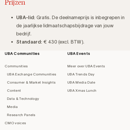
Prijzen
UBA-lid:
Gratis. De deelnameprijs is inbegrepen in
de jaarlijkse lidmaatschapsbijdrage van jouw
bedrijf.
Standaard:
€ 430 (excl. BTW).
UBA Communities
UBA Events
Footer
navigation
Communities
Meer over UBA Events
UBA Exchange Communities
UBA Trends Day
Consumer & Market Insights
UBA Media Date
Content
UBA Xmas Lunch
Data & Technology
Media
Research Panels
CMO voices