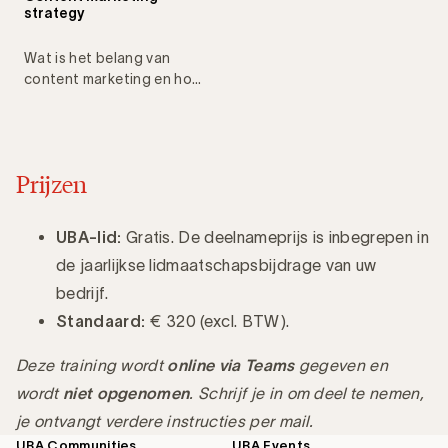
strategy
Wat is het belang van
content marketing en hoe
bouwt u een strategie uit?
Prijzen
UBA-lid:
Gratis. De deelnameprijs is inbegrepen in
de jaarlijkse lidmaatschapsbijdrage van uw
bedrijf.
Standaard:
€ 320 (excl. BTW).
Deze training wordt
online via Teams
gegeven en
wordt
niet opgenomen
. Schrijf je in om deel te nemen,
je ontvangt verdere instructies per mail.
UBA Communities
UBA Events
Footer