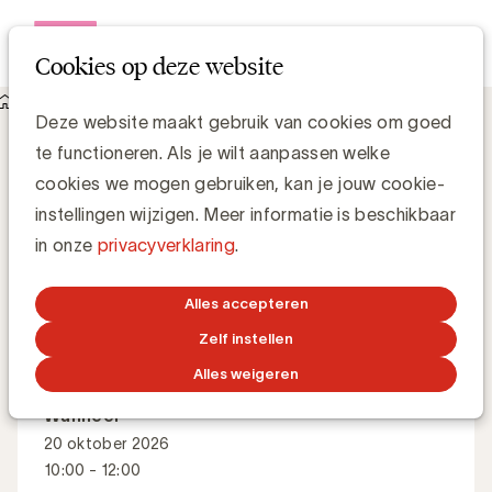
Open me
Cookies op deze website
Academy
AI for content creation process
AI for content creation process
Deze website maakt gebruik van cookies om goed
te functioneren. Als je wilt aanpassen welke
cookies we mogen gebruiken, kan je jouw cookie-
Hoe zet je AI slim en efficiënt in tijdens elke stap van je
instellingen wijzigen. Meer informatie is beschikbaar
contentcreatieproces?
in onze
privacyverklaring
.
Alles accepteren
Master Class
Engels
Online
Zelf instellen
Alles weigeren
Wanneer
20 oktober 2026
10:00 - 12:00