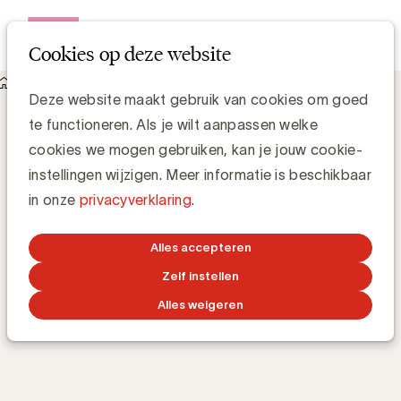
Open me
Cookies op deze website
Academy
E-learnings
Navigate Sustainability Reporting
Navigate Sustainability
Deze website maakt gebruik van cookies om goed
te functioneren. Als je wilt aanpassen welke
Reporting
cookies we mogen gebruiken, kan je jouw cookie-
instellingen wijzigen. Meer informatie is beschikbaar
in onze
privacyverklaring
.
Hoe bereid je je voor op de nieuwe eisen voor
duurzaamheidsrapportage?
Alles accepteren
Zelf instellen
TRAINING 24/7
ONLINE
2h 44m
BY
SEBASTIAAN DE BLOCK
Alles weigeren