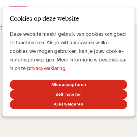
Open me
Cookies op deze website
Academy
E-learnings
Avoid Greenwashing
Avoid Greenwashing
Deze website maakt gebruik van cookies om goed
te functioneren. Als je wilt aanpassen welke
cookies we mogen gebruiken, kan je jouw cookie-
Hoe greenwashing in je communicatie te
instellingen wijzigen. Meer informatie is beschikbaar
detecteren en te vermijden
in onze
privacyverklaring
.
Alles accepteren
TRAINING 24/7
ONLINE
31m
BY
LINA CORRIGAN
Zelf instellen
Alles weigeren