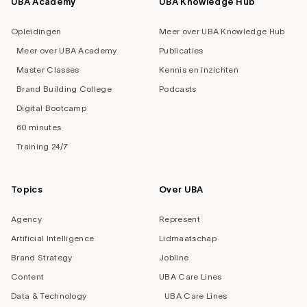
UBA Academy
UBA Knowledge Hub
Opleidingen
Meer over UBA Knowledge Hub
Meer over UBA Academy
Publicaties
Master Classes
Kennis en inzichten
Brand Building College
Podcasts
Digital Bootcamp
60 minutes
Training 24/7
Topics
Over UBA
Agency
Represent
Artificial Intelligence
Lidmaatschap
Brand Strategy
Jobline
Content
UBA Care Lines
Data & Technology
UBA Care Lines