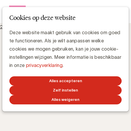
Open me
Cookies op deze website
Academy
E-learnings
Programmatic advertising
Programmatic
Deze website maakt gebruik van cookies om goed
te functioneren. Als je wilt aanpassen welke
advertising
cookies we mogen gebruiken, kan je jouw cookie-
instellingen wijzigen. Meer informatie is beschikbaar
in onze
privacyverklaring
.
Hoe werkt programmatic marketing in België?
Alles accepteren
TRAINING 24/7
ONLINE
1h 23m
BY
DAX VERCAUTEREN
Zelf instellen
Alles weigeren