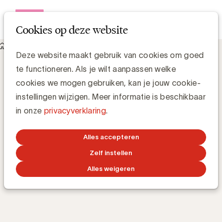
Open me
Cookies op deze website
Academy
E-learnings
E-commerce marketplaces
E-commerce
Deze website maakt gebruik van cookies om goed
te functioneren. Als je wilt aanpassen welke
marketplaces
cookies we mogen gebruiken, kan je jouw cookie-
instellingen wijzigen. Meer informatie is beschikbaar
in onze
privacyverklaring
.
Hoe verkoop en adverteer ik op online
marktplaatsen?
Alles accepteren
Zelf instellen
TRAINING 24/7
ONLINE
40m
BY
HERMAN MAES
Alles weigeren