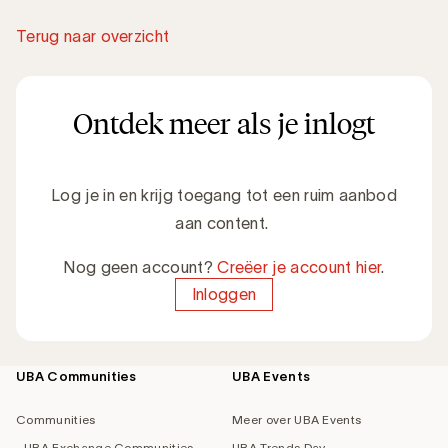
Terug naar overzicht
Ontdek meer als je inlogt
Log je in en krijg toegang tot een ruim aanbod
aan content.
Nog geen account?
Creëer je account hier
.
Inloggen
UBA Communities
UBA Events
Footer
navigation
Communities
Meer over UBA Events
UBA Exchange Communities
UBA Trends Day