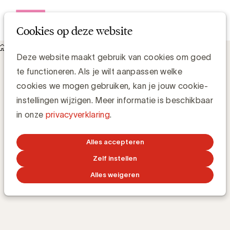
Open me
Cookies op deze website
Academy
E-learnings
E-commerce legal
E-commerce legal
Deze website maakt gebruik van cookies om goed
te functioneren. Als je wilt aanpassen welke
cookies we mogen gebruiken, kan je jouw cookie-
Aan welke wettelijke en administratieve
instellingen wijzigen. Meer informatie is beschikbaar
verplichtingen moet mijn webshop voldoen?
in onze
privacyverklaring
.
Alles accepteren
TRAINING 24/7
ONLINE
45m
BY
HERMAN MAES
Zelf instellen
Alles weigeren