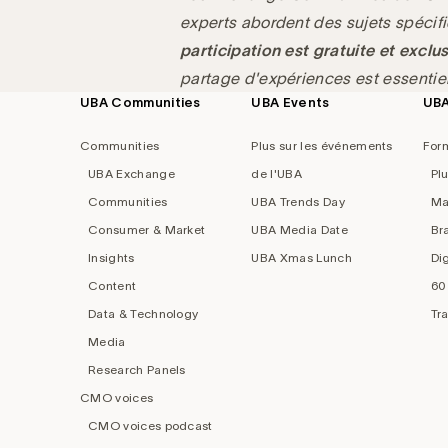
experts abordent des sujets spécifi
participation est gratuite et excl
partage d'expériences est essentiel
UBA Communities
UBA Events
UB
Footer
navigation
Communities
Plus sur les événements
For
UBA Exchange
de l'UBA
Pl
Communities
UBA Trends Day
Ma
Consumer & Market
UBA Media Date
Br
Insights
UBA Xmas Lunch
Di
Content
60
Data & Technology
Tr
Media
Research Panels
CMO voices
CMO voices podcast