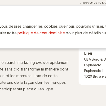
Meta
À propos de l'UBA
navigation
ent
Communities
Events
Academy
Knowledge Hub
ion
k search: comment les marques et le secteur de la communication s
ent les marques et
 vous désirez changer les cookies que nous pouvons utiliser, v
Quand
ication s’adaptent-
uler notre
politique de confidentialité
pour plus de détails su
21 novembre
09:30 - 13:0
Lieu
UBA Buro & D
le, le search marketing évolue rapidement.
Esplanade
rche sans clic transforme la manière dont
Esplanade 1
nus et les marques. Lors de cette
1020 Brussel
terons de la façon dont les marques
articiper sur place ou en ligne.