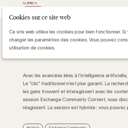
NL
FR
EN
Main
Repres
Cookies sur ce site web
navigat
UBA Exchange Communities
Zero-clic
Zero-click search: comm
Ce site web utilise les cookies pour bien fonctionner. Si
le secteur de la commun
changer les paramètres des cookies. Vous pouvez cons
utilisation de cookies.
ils ?
Avec les avancées liées à l’intelligence artificiel
Le “clic” traditionnel n’est plus garanti. La reche
les gens trouvent et interagissent avec les conte
session Exchange Community Content, nous discu
réagissent. La session est hybride : vous pouvez p
Anglais
Exchange Community