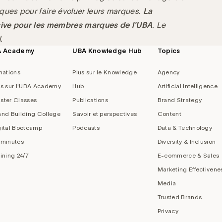
ques pour faire évoluer leurs marques.
La
usive pour les membres marques de l'UBA
. Le
.
A Academy
UBA Knowledge Hub
Topics
mations
Plus sur le Knowledge
Agency
us sur l'UBA Academy
Hub
Artificial Intelligence
ster Classes
Publications
Brand Strategy
and Building College
Savoir et perspectives
Content
gital Bootcamp
Podcasts
Data & Technology
 minutes
Diversity & Inclusion
aining 24/7
E-commerce & Sales
Marketing Effectivene
Media
Trusted Brands
Privacy