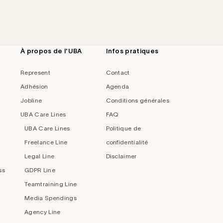
À propos de l'UBA
Infos pratiques
Represent
Contact
Adhésion
Agenda
Jobline
Conditions générales
UBA Care Lines
FAQ
UBA Care Lines
Politique de
Freelance Line
confidentialité
Legal Line
Disclaimer
ss
GDPR Line
Teamtraining Line
Media Spendings
Agency Line