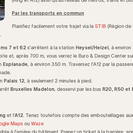
Par les transports en commun
Planifiez facilement votre trajet via la
STIB
(Région de 
.
ams 7 et 62
s'arrêtent à la station
Heysel/Heizel
, à environ
oite et, après 700 m, vous verrez le Buro & Design Center sur
on
Esplanade
, à environ 350 m. Traversez l'A12 par la passere
anade.
on
Palais 12
, à seulement 2 minutes à pied.
arrêt
Bruxelles Madelon
, desservi par les bus
R20, R50 et
ing
et l'
A12
. Tenez toutefois compte des embouteillages aux
ogle Maps
ou
Waze
ble à l'arrière du bâtiment. Prenez un ticket à la barrière, ap