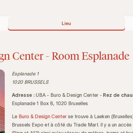
Lieu
gn Center - Room Esplanade
Esplanade 1
1020 BRUSSELS
Adresse :
UBA - Buro & Design Center -
Rez de cha
Esplanade 1 Box 8, 1020 Bruxelles
Le
Buro & Design Center
se trouve à Laeken (Bruxelles
Brussels Expo et à côté du Trade Mart. Il y a un accès
(Ring et A12) ainsi qu'au réseau de métros, trams et bus