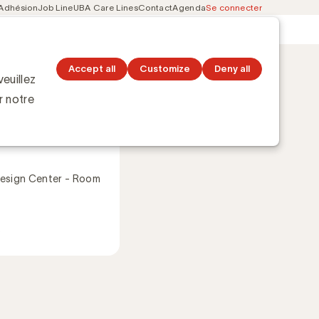
Adhésion
Job Line
UBA Care Lines
Contact
Agenda
Se connecter
Secondary
Découvrez les topics
navigation
’adaptent-ils ?
Accept all
Customize
Deny all
euillez
r notre
 2025
0
esign Center - Room
s