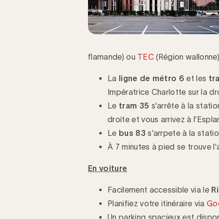
flamande) ou
TEC
(Région wallonne)
La
ligne de métro 6
et les
tr
Impératrice Charlotte sur la dr
Le
tram 35
s'arrête à la stati
droite et vous arrivez à l'Espl
Le
bus 83
s'arrpete à la stati
À 7 minutes à pied se trouve l'
En voiture
Facilement accessible via le
R
Planifiez votre itinéraire via
Go
Un parking spacieux est disponi