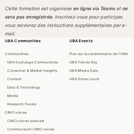
Cette formation est organisée
en ligne via Teams
et
ne
sera pas enregistrée.
Inscrivez-vous pour participer,
vous recevrez des instructions supplémentaires par e-
mail.
UBA Communities
UBA Events
Footer
navigation
Communities
Plus sur les événements de l'UBA
UBA Exchange Communities
UBA Trends Day
Consumer & Market Insights
UBA Media Date
Content
UBA Xmas Lunch
Data & Technology
Media
Research Panels
CMO voices
CMO voices podcast
Communauté CMO voices