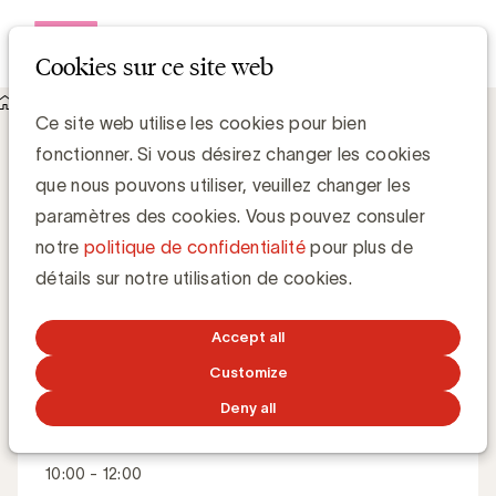
Open me
Cookies sur ce site web
Events
Agency remuneration & evaluation
Agency remuneration & evaluation
Ce site web utilise les cookies pour bien
fonctionner. Si vous désirez changer les cookies
que nous pouvons utiliser, veuillez changer les
Comment évaluer et rémunérer correctement une
paramètres des cookies. Vous pouvez consuler
agence ?
notre
politique de confidentialité
pour plus de
détails sur notre utilisation de cookies.
Master Class
Néerlandais
Online
Accept all
Customize
Deny all
Quand
19 mai 2026
10:00 - 12:00