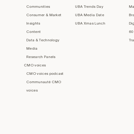
Communities
UBA Trends Day
Ma
Consumer & Market
UBA Media Date
Br
Insights
UBA Xmas Lunch
Di
Content
60
Data & Technology
Tr
Media
Research Panels
CMO voices
CMO voices podcast
Communauté CMO
voices