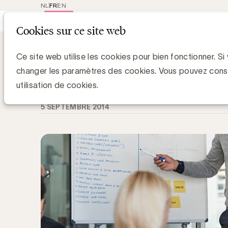
NL
FR
EN
Main
Repres
Cookies sur ce site web
navigat
Knowledge Hub
The Client Brief : AC
The Client Brief : ACC/UBA
Ce site web utilise les cookies pour bien fonctionner. Si
changer les paramètres des cookies. Vous pouvez cons
Simone Ruseler, Knowledge Manager
utilisation de cookies.
5 SEPTEMBRE 2014