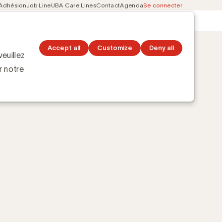
Adhésion
Job Line
UBA Care Lines
Contact
Agenda
Se connecter
Secondary
Découvrez les topics
navigation
Accept all
Customize
Deny all
euillez
r notre