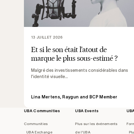
13 JUILLET 2026
Et si le son était l'atout de
marque le plus sous-estimé ?
Malgré des investissements considérables dans
l’identité visuelle...
Lina Mertens, Raygun and BCP Member
UBA Communities
UBA Events
UB
Footer
navigation
Communities
Plus sur les événements
For
UBA Exchange
de l'UBA
Pl