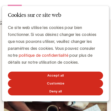
Open me
Cookies sur ce site web
Knowledge Hub
Ce site web utilise les cookies pour bien
Rediffusion de Z-Advertizing - un regard inspirant pour les
fonctionner. Si vous désirez changer les cookies
marques
Rediffusion de Z-Advertizing - un regard
que nous pouvons utiliser, veuillez changer les
inspirant pour les marques
paramètres des cookies. Vous pouvez consuler
notre
politique de confidentialité
pour plus de
UBA Team
détails sur notre utilisation de cookies.
22 MARS 2017
Accept all
Customize
Deny all