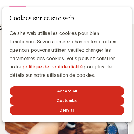
Open me
Cookies sur ce site web
Knowledge Hub
Le contrat UBA et ACC pluridisciplinaire
Le contrat UBA et ACC pluridisciplinaire
Ce site web utilise les cookies pour bien
fonctionner. Si vous désirez changer les cookies
que nous pouvons utiliser, veuillez changer les
Simone Ruseler, Knowledge Manager
paramètres des cookies. Vous pouvez consuler
notre
politique de confidentialité
pour plus de
6 AVRIL 2017
détails sur notre utilisation de cookies.
Accept all
Customize
Deny all