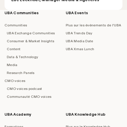
UBA Communities
UBA Events
Footer
navigation
Communities
Plus sur les événements de l'UBA
UBA Exchange Communities
UBA Trends Day
Consumer & Market Insights
UBA Media Date
Content
UBA Xmas Lunch
Data & Technology
Media
Research Panels
CMO voices
CMO voices podcast
Communauté CMO voices
UBA Academy
UBA Knowledge Hub
Formations
Plus sur le Knowledge Hub