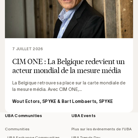
7 JUILLET 2026
CIM ONE : La Belgique redevient un
acteur mondial de la mesure média
La Belgique retrouve sa place sur la carte mondiale de
la mesure média. Avec CIM ONE,...
Wout Ectors, SPYKE & Bart Lombaerts, SPYKE
UBA Communities
UBA Events
Footer
navigation
Communities
Plus sur les événements de l'UBA
UBA Exchange Communities
UBA Trends Day