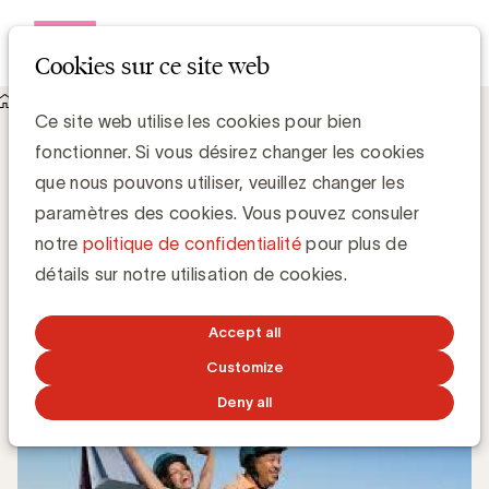
Open me
Cookies sur ce site web
Knowledge Hub
Ce site web utilise les cookies pour bien
"La vie avant 50 ans n’est qu’un échauffement". Un résumé de
fonctionner. Si vous désirez changer les cookies
la session 'The Lab' sur les baby-boomers.
"La vie avant 50 ans n’est qu’un
que nous pouvons utiliser, veuillez changer les
échauffement". Un résumé de la session
paramètres des cookies. Vous pouvez consuler
'The Lab' sur les baby-boomers.
notre
politique de confidentialité
pour plus de
détails sur notre utilisation de cookies.
Simone Ruseler, Knowledge Manager
Accept all
2 JUIN 2017
Customize
Deny all