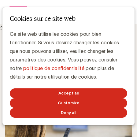
Open me
Cookies sur ce site web
Knowledge Hub
Ce site web utilise les cookies pour bien
Pub TV : les formats courts sont de plus en plus prisés
Pub TV : les formats courts sont de plus
fonctionner. Si vous désirez changer les cookies
en plus prisés
que nous pouvons utiliser, veuillez changer les
paramètres des cookies. Vous pouvez consuler
notre
politique de confidentialité
pour plus de
Media Marketing
détails sur notre utilisation de cookies.
9 OCTOBRE 2017
Accept all
Customize
Deny all