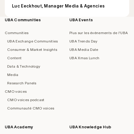
Luc Eeckhout, Manager Media & Agencies
UBA Communities
UBA Events
Footer
navigation
Communities
Plus sur les événements de l'UBA
UBA Exchange Communities
UBA Trends Day
Consumer & Market Insights
UBA Media Date
Content
UBA Xmas Lunch
Data & Technology
Media
Research Panels
CMO voices
CMO voices podcast
Communauté CMO voices
UBA Academy
UBA Knowledge Hub