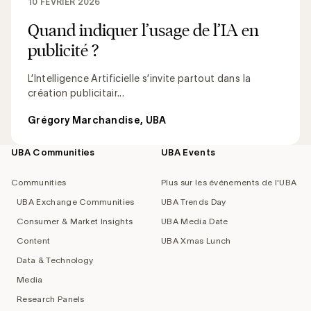
10 FÉVRIER 2026
Quand indiquer l’usage de l’IA en
publicité ?
L’Intelligence Artificielle s’invite partout dans la
création publicitair...
Grégory Marchandise, UBA
UBA Communities
UBA Events
Footer
navigation
Communities
Plus sur les événements de l'UBA
UBA Exchange Communities
UBA Trends Day
Consumer & Market Insights
UBA Media Date
Content
UBA Xmas Lunch
Data & Technology
Media
Research Panels