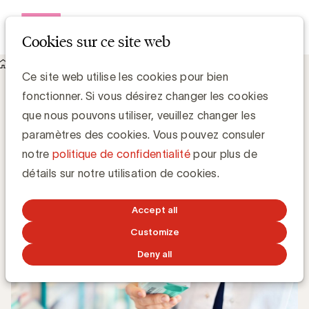
Open me
Cookies sur ce site web
Knowledge Hub
Ce site web utilise les cookies pour bien
L’UBA et BACHI plaident en faveur d’une amélioration des
fonctionner. Si vous désirez changer les cookies
règles de communication liées aux produits OTC
L’UBA et BACHI plaident en faveur d’une
que nous pouvons utiliser, veuillez changer les
amélioration des règles de
paramètres des cookies. Vous pouvez consuler
communication liées aux produits OTC
notre
politique de confidentialité
pour plus de
détails sur notre utilisation de cookies.
Chris Van Roey
Accept all
23 OCTOBRE 2017
Customize
Deny all