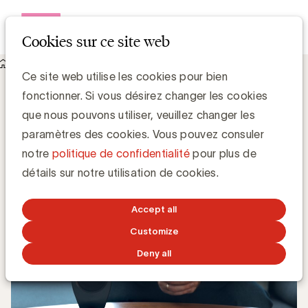
Open me
Cookies sur ce site web
Knowledge Hub
Qu’est-ce qu'un chatbot?
Qu’est-ce qu'un chatbot?
Ce site web utilise les cookies pour bien
fonctionner. Si vous désirez changer les cookies
que nous pouvons utiliser, veuillez changer les
Chris Van Roey
paramètres des cookies. Vous pouvez consuler
notre
politique de confidentialité
pour plus de
15 DÉCEMBRE 2017
détails sur notre utilisation de cookies.
Accept all
Customize
Deny all