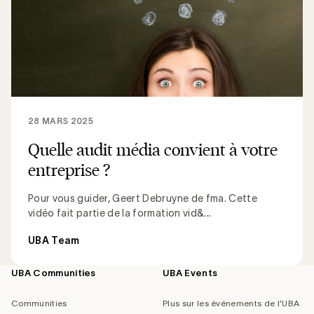
28 MARS 2025
Quelle audit média convient à votre
entreprise ?
Pour vous guider, Geert Debruyne de fma. Cette
vidéo fait partie de la formation vid&...
UBA Team
UBA Communities
UBA Events
Footer
navigation
Communities
Plus sur les événements de l'UBA