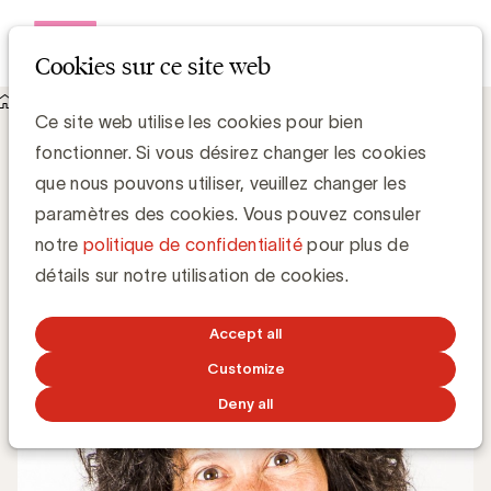
Open me
Cookies sur ce site web
Knowledge Hub
Ce site web utilise les cookies pour bien
Rencontre avec Anne-Sophie Vilain sur l'UBA Academy
Rencontre avec Anne-Sophie Vilain sur
fonctionner. Si vous désirez changer les cookies
l'UBA Academy
que nous pouvons utiliser, veuillez changer les
paramètres des cookies. Vous pouvez consuler
notre
politique de confidentialité
pour plus de
Media Marketing
détails sur notre utilisation de cookies.
23 JANVIER 2018
Accept all
Customize
Deny all