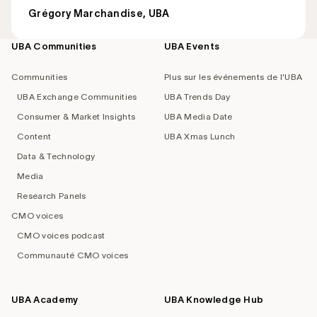
Grégory Marchandise, UBA
UBA Communities
UBA Events
Footer
navigation
Communities
Plus sur les événements de l'UBA
UBA Exchange Communities
UBA Trends Day
Consumer & Market Insights
UBA Media Date
Content
UBA Xmas Lunch
Data & Technology
Media
Research Panels
CMO voices
CMO voices podcast
Communauté CMO voices
UBA Academy
UBA Knowledge Hub