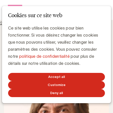
Open me
Cookies sur ce site web
Knowledge Hub
Ce site web utilise les cookies pour bien
Trois questions sur la blockchain à Rudi Peeters, CIO chez
fonctionner. Si vous désirez changer les cookies
KBC
Trois questions sur la blockchain à Rudi
que nous pouvons utiliser, veuillez changer les
Peeters, CIO chez KBC
paramètres des cookies. Vous pouvez consuler
notre
politique de confidentialité
pour plus de
Chris Van Roey
détails sur notre utilisation de cookies.
26 FÉVRIER 2018
Accept all
Customize
Deny all