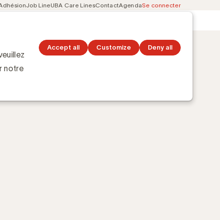
Adhésion
Job Line
UBA Care Lines
Contact
Agenda
Se connecter
Secondary
Découvrez les topics
navigation
Accept all
Customize
Deny all
euillez
r notre