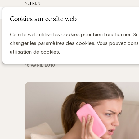
NL
FR
EN
Main
Repres
Cookies sur ce site web
navigat
Knowledge Hub
Kris Peeters lance le 
Kris Peeters lance le Mois de la prév
Ce site web utilise les cookies pour bien fonctionner. Si
changer les paramètres des cookies. Vous pouvez cons
Simone Ruseler, Knowledge Manager
utilisation de cookies.
16 AVRIL 2018