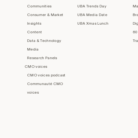
Communities
UBA Trends Day
Ma
Consumer & Market
UBA Media Date
Br
Insights
UBA Xmas Lunch
Di
Content
60
Data & Technology
Tr
Media
Research Panels
CMO voices
CMO voices podcast
Communauté CMO
voices