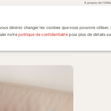
Meta
À propos de l'UBA
navigation
ent
Communities
Events
Academy
Knowledge Hub
ion
Mois de la prévention contre la fraude
ention contre la fraude
 vous désirez changer les cookies que nous pouvons utiliser, v
uler notre
politique de confidentialité
pour plus de détails su