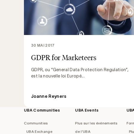
30 MAI 2017
GDPR for Marketeers
GDPR, ou “General Data Protection Regulation”,
est la nouvelle loi Europé...
Joanne Reyners
UBA Communities
UBA Events
UB
Footer
navigation
Communities
Plus sur les événements
For
UBA Exchange
de l'UBA
Pl