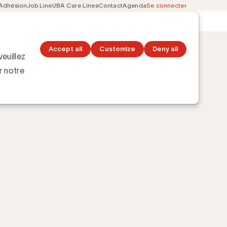
Adhésion
Job Line
UBA Care Lines
Contact
Agenda
Se connecter
Secondary
Découvrez les topics
navigation
Accept all
Customize
Deny all
euillez
r notre