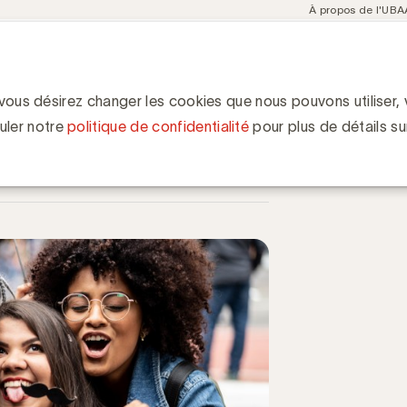
Meta
À propos de l'UBA
navigation
ent
Communities
Events
Academy
Knowledge Hub
ion
aine au crible de Business Insider
 de Business Insider
 vous désirez changer les cookies que nous pouvons utiliser, v
uler notre
politique de confidentialité
pour plus de détails su