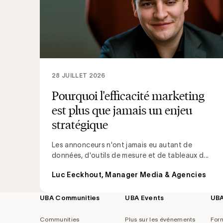
28 JUILLET 2026
Pourquoi l'efficacité marketing
est plus que jamais un enjeu
stratégique
Les annonceurs n'ont jamais eu autant de
données, d'outils de mesure et de tableaux d...
Luc Eeckhout, Manager Media & Agencies
UBA Communities
UBA Events
UB
Footer
navigation
Communities
Plus sur les événements
For