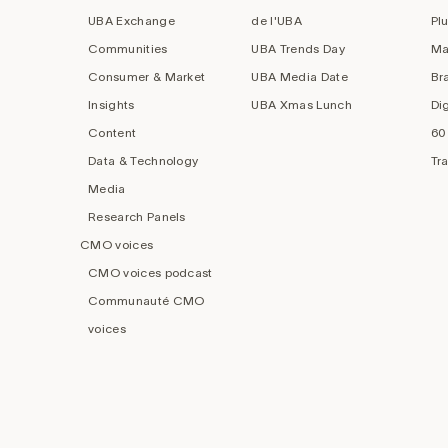
UBA Exchange
de l'UBA
Pl
Communities
UBA Trends Day
Ma
Consumer & Market
UBA Media Date
Br
Insights
UBA Xmas Lunch
Di
Content
60
Data & Technology
Tr
Media
Research Panels
CMO voices
CMO voices podcast
Communauté CMO
voices