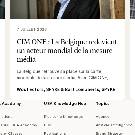
7 JUILLET 2026
CIM ONE : La Belgique redevient
un acteur mondial de la mesure
média
La Belgique retrouve sa place sur la carte
mondiale de la mesure média. Avec CIM ONE,...
Wout Ectors, SPYKE & Bart Lombaerts, SPYKE
A Academy
UBA Knowledge Hub
Topics
mations
Plus sur le Knowledge
Agency
us sur l'UBA Academy
Hub
Artificial Intelligence
ster Classes
Publications
Brand Strategy