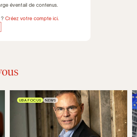
rge éventail de contenus.
e ?
Créez votre compte ici.
vous
UBA FOCUS
NEWS