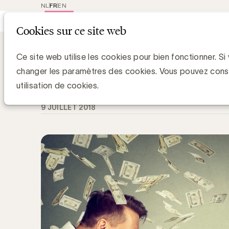
NL
FR
EN
Main
Repres
Cookies sur ce site web
navigat
Knowledge Hub
Qu’est-ce que l’Ad Fr
Qu’est-ce que l’Ad Fraud ?
Ce site web utilise les cookies pour bien fonctionner. Si
changer les paramètres des cookies. Vous pouvez cons
Chris Van Roey
utilisation de cookies.
9 JUILLET 2018