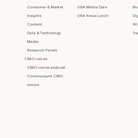
Consumer & Market
UBA Media Date
Br
Insights
UBA Xmas Lunch
Di
Content
60
Data & Technology
Tr
Media
Research Panels
CMO voices
CMO voices podcast
Communauté CMO
voices