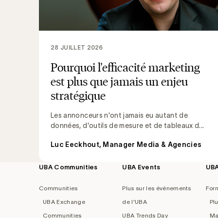
28 JUILLET 2026
Pourquoi l'efficacité marketing
est plus que jamais un enjeu
stratégique
Les annonceurs n'ont jamais eu autant de
données, d'outils de mesure et de tableaux d...
Luc Eeckhout, Manager Media & Agencies
UBA Communities
UBA Events
UB
Footer
navigation
Communities
Plus sur les événements
For
UBA Exchange
de l'UBA
Pl
Communities
UBA Trends Day
Ma