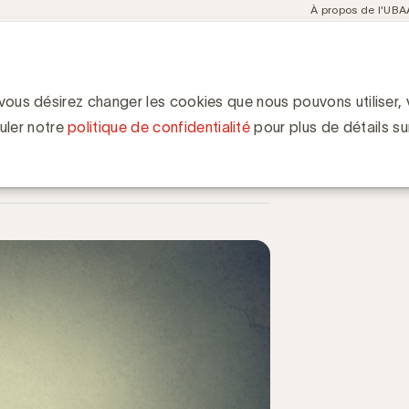
Meta
À propos de l'UBA
navigation
ent
Communities
Events
Academy
Knowledge Hub
ion
aud ?
 vous désirez changer les cookies que nous pouvons utiliser, v
uler notre
politique de confidentialité
pour plus de détails su