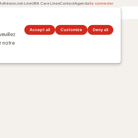
Adhésion
Job Line
UBA Care Lines
Contact
Agenda
Se connecter
Secondary
Découvrez les topics
navigation
Accept all
Customize
Deny all
euillez
r notre