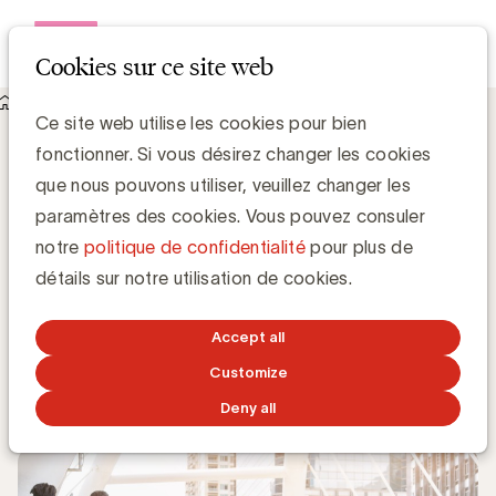
Open me
Cookies sur ce site web
Knowledge Hub
Ce site web utilise les cookies pour bien
L'UBA accueille 3 nouveaux membres : Artevelde Hogeschool,
fonctionner. Si vous désirez changer les cookies
Hays et Thalys International
L'UBA accueille 3 nouveaux membres :
que nous pouvons utiliser, veuillez changer les
Artevelde Hogeschool, Hays et Thalys
paramètres des cookies. Vous pouvez consuler
International
notre
politique de confidentialité
pour plus de
détails sur notre utilisation de cookies.
Kristin Hannon, UBA
Sales & Loyalty Manager
Accept all
Customize
5 NOVEMBRE 2018
Deny all