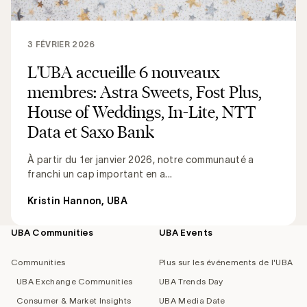
3 FÉVRIER 2026
L'UBA accueille 6 nouveaux
membres: Astra Sweets, Fost Plus,
House of Weddings, In-Lite, NTT
Data et Saxo Bank
À partir du 1er janvier 2026, notre communauté a
franchi un cap important en a...
Kristin Hannon, UBA
UBA Communities
UBA Events
Footer
navigation
Communities
Plus sur les événements de l'UBA
UBA Exchange Communities
UBA Trends Day
Consumer & Market Insights
UBA Media Date