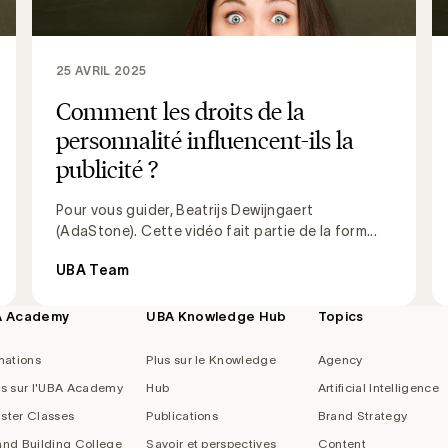
25 AVRIL 2025
Comment les droits de la
personnalité influencent-ils la
publicité ?
Pour vous guider, Beatrijs Dewijngaert
(AdaStone). Cette vidéo fait partie de la form...
UBA Team
A Academy
UBA Knowledge Hub
Topics
mations
Plus sur le Knowledge
Agency
us sur l'UBA Academy
Hub
Artificial Intelligence
ster Classes
Publications
Brand Strategy
and Building College
Savoir et perspectives
Content