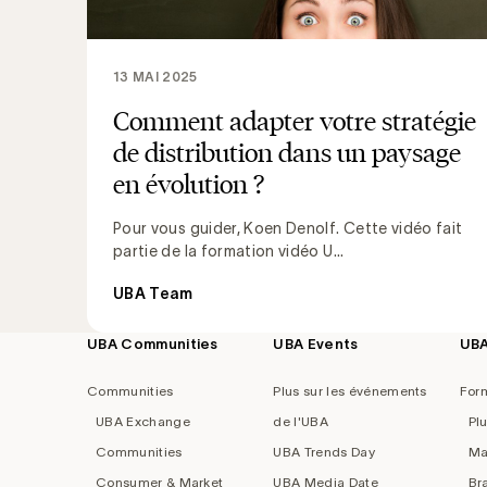
13 MAI 2025
Comment adapter votre stratégie
de distribution dans un paysage
en évolution ?
Pour vous guider, Koen Denolf. Cette vidéo fait
partie de la formation vidéo U...
UBA Team
UBA Communities
UBA Events
UB
Footer
navigation
Communities
Plus sur les événements
For
UBA Exchange
de l'UBA
Pl
Communities
UBA Trends Day
Ma
Consumer & Market
UBA Media Date
Br