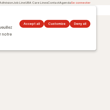
Adhésion
Job Line
UBA Care Lines
Contact
Agenda
Se connecter
Secondary
Découvrez les topics
navigation
Accept all
Customize
Deny all
euillez
r notre