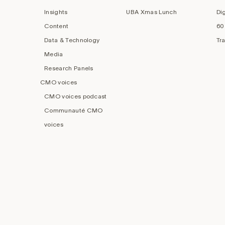
Insights
UBA Xmas Lunch
Di
Content
60
Data & Technology
Tr
Media
Research Panels
CMO voices
CMO voices podcast
Communauté CMO
voices