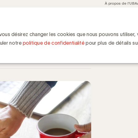
Meta
À propos de l'UBA
navigation
ent
Communities
Events
Academy
Knowledge Hub
ion
xt?
 vous désirez changer les cookies que nous pouvons utiliser, v
uler notre
politique de confidentialité
pour plus de détails su