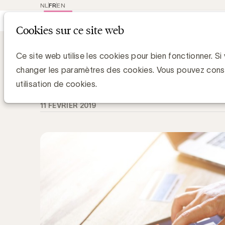
NL
FR
EN
Main
Repres
Cookies sur ce site web
navigat
Knowledge Hub
Qu’est-ce qu'un ads.t
Qu’est-ce qu'un ads.txt?
Ce site web utilise les cookies pour bien fonctionner. Si
changer les paramètres des cookies. Vous pouvez cons
Chris Van Roey
utilisation de cookies.
11 FÉVRIER 2019