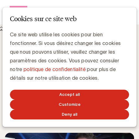
Open me
Cookies sur ce site web
Knowledge Hub
Ce site web utilise les cookies pour bien
UBA Trends Day Speaker : Martin Lindstrom sur les tendances
fonctionner. Si vous désirez changer les cookies
en Strategy & Branding
UBA Trends Day Speaker : Martin
que nous pouvons utiliser, veuillez changer les
Lindstrom sur les tendances en Strategy
paramètres des cookies. Vous pouvez consuler
& Branding
notre
politique de confidentialité
pour plus de
détails sur notre utilisation de cookies.
Accept all
Grégory Marchandise, UBA
Domain lead Data & Technology and Content
Customize
Deny all
2 AVRIL 2019