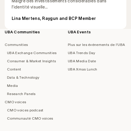
Malgré des investissements considérables dans
l’identité visuelle...
Lina Mertens, Raygun and BCP Member
UBA Communities
UBA Events
Footer
navigation
Communities
Plus sur les événements de l'UBA
UBA Exchange Communities
UBA Trends Day
Consumer & Market Insights
UBA Media Date
Content
UBA Xmas Lunch
Data & Technology
Media
Research Panels
CMO voices
CMO voices podcast
Communauté CMO voices