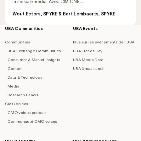
la mesure média. Avec CIM ONE,...
Wout Ectors, SPYKE & Bart Lombaerts, SPYKE
UBA Communities
UBA Events
Footer
navigation
Communities
Plus sur les événements de l'UBA
UBA Exchange Communities
UBA Trends Day
Consumer & Market Insights
UBA Media Date
Content
UBA Xmas Lunch
Data & Technology
Media
Research Panels
CMO voices
CMO voices podcast
Communauté CMO voices