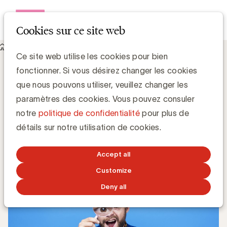
Open me
Cookies sur ce site web
Knowledge Hub
Ce site web utilise les cookies pour bien
Quelles tendances s’invitent-elles dans les plans marketing
fonctionner. Si vous désirez changer les cookies
2020 ?
Quelles tendances s’invitent-elles dans
que nous pouvons utiliser, veuillez changer les
les plans marketing 2020 ?
paramètres des cookies. Vous pouvez consuler
notre
politique de confidentialité
pour plus de
Simone Ruseler, Knowledge Manager
détails sur notre utilisation de cookies.
2 DÉCEMBRE 2019
Accept all
Customize
Deny all