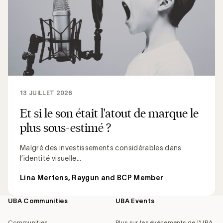
13 JUILLET 2026
Et si le son était l'atout de marque le
plus sous-estimé ?
Malgré des investissements considérables dans
l’identité visuelle...
Lina Mertens, Raygun and BCP Member
UBA Communities
UBA Events
Footer
navigation
Communities
Plus sur les événements de l'UBA