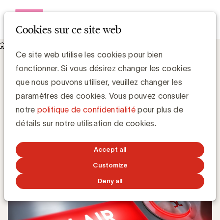
Open me
Cookies sur ce site web
Knowledge Hub
Ce site web utilise les cookies pour bien
Audiences radio : Nostalgie confirme son leadership en 2019
Audiences radio : Nostalgie confirme son
fonctionner. Si vous désirez changer les cookies
leadership en 2019
que nous pouvons utiliser, veuillez changer les
paramètres des cookies. Vous pouvez consuler
notre
politique de confidentialité
pour plus de
Media Marketing
détails sur notre utilisation de cookies.
20 FÉVRIER 2020
Accept all
Customize
Deny all