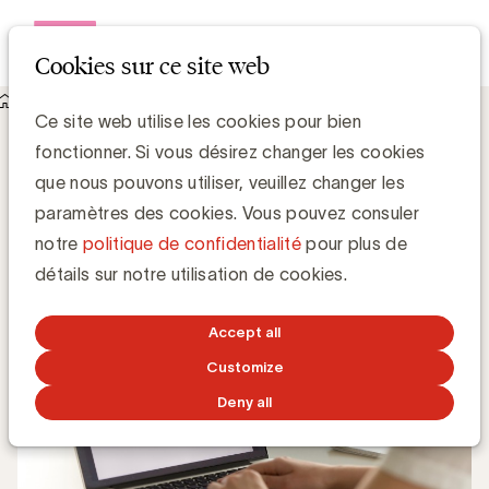
Open me
Cookies sur ce site web
Knowledge Hub
Qu’est-ce que la SERP ?
Qu’est-ce que la SERP ?
Ce site web utilise les cookies pour bien
fonctionner. Si vous désirez changer les cookies
que nous pouvons utiliser, veuillez changer les
Chris Van Roey
paramètres des cookies. Vous pouvez consuler
notre
politique de confidentialité
pour plus de
1 JUIN 2020
détails sur notre utilisation de cookies.
Accept all
Customize
Deny all