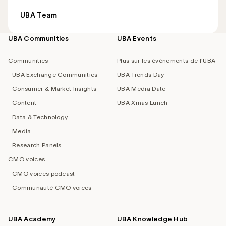
UBA Team
UBA Communities
UBA Events
Footer
navigation
Communities
Plus sur les événements de l'UBA
UBA Exchange Communities
UBA Trends Day
Consumer & Market Insights
UBA Media Date
Content
UBA Xmas Lunch
Data & Technology
Media
Research Panels
CMO voices
CMO voices podcast
Communauté CMO voices
UBA Academy
UBA Knowledge Hub