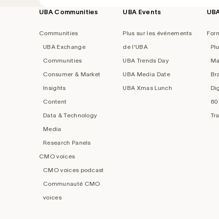
UBA Communities
UBA Events
UB
Footer
navigation
Communities
Plus sur les événements
For
UBA Exchange
de l'UBA
Pl
Communities
UBA Trends Day
Ma
Consumer & Market
UBA Media Date
Br
Insights
UBA Xmas Lunch
Di
Content
60
Data & Technology
Tr
Media
Research Panels
CMO voices
CMO voices podcast
Communauté CMO
voices