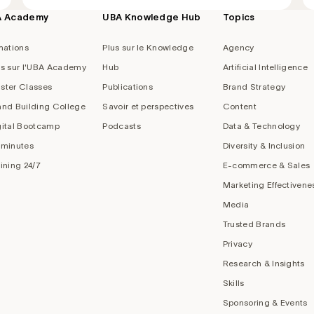
A Academy
UBA Knowledge Hub
Topics
mations
Plus sur le Knowledge
Agency
us sur l'UBA Academy
Hub
Artificial Intelligence
ster Classes
Publications
Brand Strategy
and Building College
Savoir et perspectives
Content
gital Bootcamp
Podcasts
Data & Technology
 minutes
Diversity & Inclusion
aining 24/7
E-commerce & Sales
Marketing Effectivene
Media
Trusted Brands
Privacy
Research & Insights
Skills
Sponsoring & Events