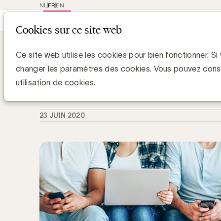
NL
FR
EN
Main
Repres
Cookies sur ce site web
navigat
Knowledge Hub
Yugo analyse le comp
Yugo analyse le comportement digita
Ce site web utilise les cookies pour bien fonctionner. Si
confinement
changer les paramètres des cookies. Vous pouvez cons
utilisation de cookies.
Media Marketing
23 JUIN 2020