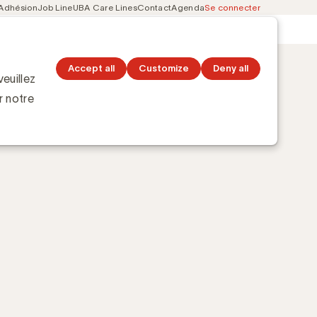
Adhésion
Job Line
UBA Care Lines
Contact
Agenda
Se connecter
Secondary
Découvrez les topics
navigation
Accept all
Customize
Deny all
euillez
r notre