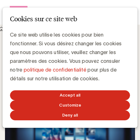
Open me
Cookies sur ce site web
Knowledge Hub
Ce site web utilise les cookies pour bien
L'adressable percolerait plus que la pub classique
L'adressable percolerait plus que la pub
fonctionner. Si vous désirez changer les cookies
classique
que nous pouvons utiliser, veuillez changer les
paramètres des cookies. Vous pouvez consuler
notre
politique de confidentialité
pour plus de
Media Marketing
détails sur notre utilisation de cookies.
7 OCTOBRE 2020
Accept all
Customize
Deny all