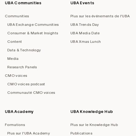
UBA Communities
UBA Events
Footer
navigation
Communities
Plus sur les événements de l'UBA
UBA Exchange Communities
UBA Trends Day
Consumer & Market Insights
UBA Media Date
Content
UBA Xmas Lunch
Data & Technology
Media
Research Panels
CMO voices
CMO voices podcast
Communauté CMO voices
UBA Academy
UBA Knowledge Hub
Formations
Plus sur le Knowledge Hub
Plus sur l'UBA Academy
Publications