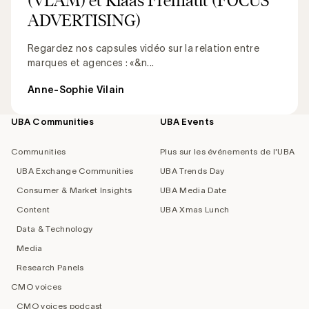
ADVERTISING)
Regardez nos capsules vidéo sur la relation entre
marques et agences : «&n...
Anne-Sophie Vilain
UBA Communities
UBA Events
Footer
navigation
Communities
Plus sur les événements de l'UBA
UBA Exchange Communities
UBA Trends Day
Consumer & Market Insights
UBA Media Date
Content
UBA Xmas Lunch
Data & Technology
Media
Research Panels
CMO voices
CMO voices podcast