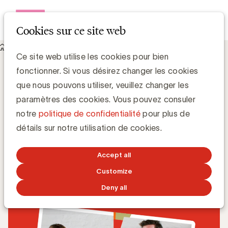
Open me
Cookies sur ce site web
Knowledge Hub
Ce site web utilise les cookies pour bien
Advertiser & Agency. A love story? avec Zehra Sayin
fonctionner. Si vous désirez changer les cookies
(SPECIAL OLYMPICS) et Tomas Sweertvaegher (LDV)
Advertiser & Agency. A love story? avec
que nous pouvons utiliser, veuillez changer les
Zehra Sayin (SPECIAL OLYMPICS) et
paramètres des cookies. Vous pouvez consuler
Tomas Sweertvaegher (LDV)
notre
politique de confidentialité
pour plus de
détails sur notre utilisation de cookies.
Anne-Sophie Vilain
Accept all
30 NOVEMBRE 2020
Customize
Deny all