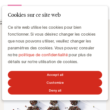
Open me
Cookies sur ce site web
Knowledge Hub
Ce site web utilise les cookies pour bien
L’UBA va plus loin en 2021. Les premiers membres experts ont
fonctionner. Si vous désirez changer les cookies
rejoint l’UBA.
L’UBA va plus loin en 2021. Les premiers
que nous pouvons utiliser, veuillez changer les
membres experts ont rejoint l’UBA.
paramètres des cookies. Vous pouvez consuler
notre
politique de confidentialité
pour plus de
Gerd De Kee, Expert Strategy & Branding
détails sur notre utilisation de cookies.
4 JANVIER 2021
Accept all
Customize
Deny all