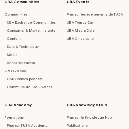
UBA Communities
UBA Events
Footer
navigation
Communities
Plus sur les événements de l'UBA
UBA Exchange Communities
UBA Trends Day
Consumer & Market Insights
UBA Media Date
Content
UBA Xmas Lunch
Data & Technology
Media
Research Panels
CMO voices
CMO voices podcast
Communauté CMO voices
UBA Academy
UBA Knowledge Hub
Formations
Plus sur le Knowledge Hub
Plus sur l'UBA Academy
Publications