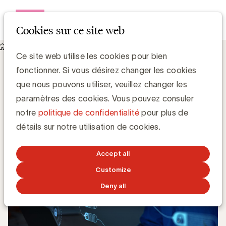
Open me
Cookies sur ce site web
Knowledge Hub
Qu'est ce qu'une data clean room ?
Qu'est ce qu'une data clean room ?
Ce site web utilise les cookies pour bien
fonctionner. Si vous désirez changer les cookies
que nous pouvons utiliser, veuillez changer les
paramètres des cookies. Vous pouvez consuler
Grégory Marchandise, UBA
notre
politique de confidentialité
pour plus de
Domain lead Data & Technology and Content
détails sur notre utilisation de cookies.
11 MARS 2022
Accept all
Customize
Deny all