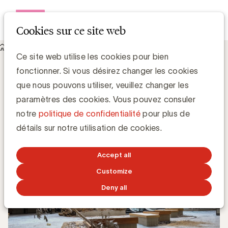
Open me
Cookies sur ce site web
Knowledge Hub
Qu’est-ce qu'un écocide ?
Qu’est-ce qu'un écocide ?
Ce site web utilise les cookies pour bien
fonctionner. Si vous désirez changer les cookies
que nous pouvons utiliser, veuillez changer les
Kristel Vanderlinden - FutureKind
paramètres des cookies. Vous pouvez consuler
notre
politique de confidentialité
pour plus de
1 AOÛT 2022
détails sur notre utilisation de cookies.
Accept all
Customize
Deny all