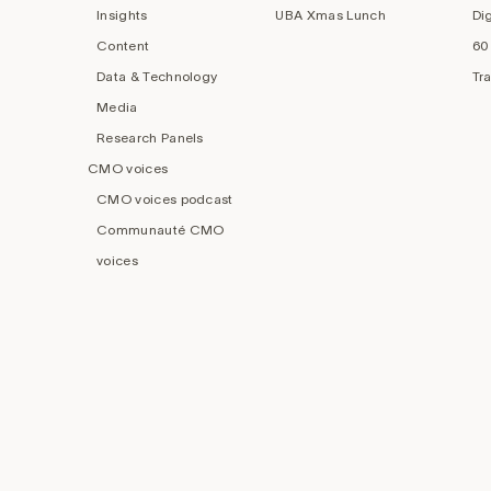
Insights
UBA Xmas Lunch
Di
Content
60
Data & Technology
Tr
Media
Research Panels
CMO voices
CMO voices podcast
Communauté CMO
voices