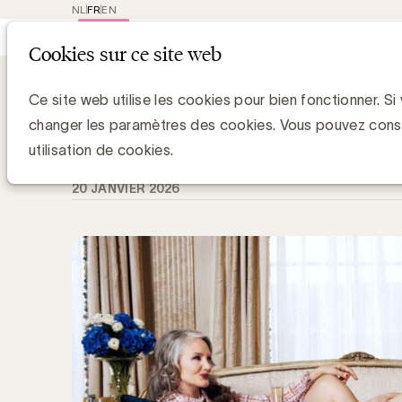
NL
FR
EN
Main
Repres
Cookies sur ce site web
navigat
Knowledge Hub
Génération X : pas co
Génération X : pas cool à ignorer, c
Ce site web utilise les cookies pour bien fonctionner. Si
changer les paramètres des cookies. Vous pouvez cons
Kristel Vanderlinden - FutureKind
utilisation de cookies.
20 JANVIER 2026