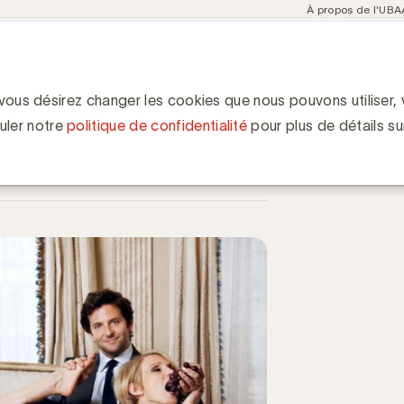
Meta
À propos de l'UBA
navigation
ent
Communities
Events
Academy
Knowledge Hub
ion
ol à ignorer, coûteux à manquer
oûteux à manquer
 vous désirez changer les cookies que nous pouvons utiliser, v
uler notre
politique de confidentialité
pour plus de détails su