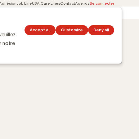
Adhésion
Job Line
UBA Care Lines
Contact
Agenda
Se connecter
Secondary
Découvrez les topics
navigation
Accept all
Customize
Deny all
euillez
r notre