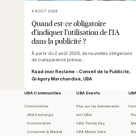
4 AOÛT 2026
Quand est-ce obligatoire
d’indiquer l’utilisation de l’IA
dans la publicité ?
À partir du 2 août 2026, de nouvelles obligations
de transparence prévue...
Raad voor Reclame - Conseil de la Publicité
,
Grégory Marchandise, UBA
UBA Communities
UBA Events
UB
Footer
navigation
Communities
Plus sur les événements
For
UBA Exchange
de l'UBA
Pl
Communities
UBA Trends Day
Ma
Consumer & Market
UBA Media Date
Br