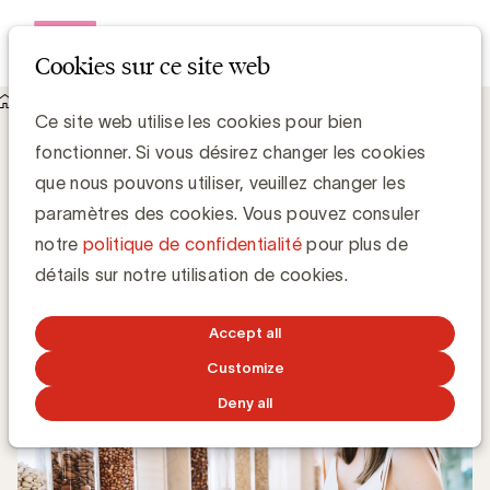
Open me
Cookies sur ce site web
Knowledge Hub
Le win-win-win de la consommation durable
Le win-win-win de la consommation
Ce site web utilise les cookies pour bien
durable
fonctionner. Si vous désirez changer les cookies
que nous pouvons utiliser, veuillez changer les
paramètres des cookies. Vous pouvez consuler
Fred Dorsimont, Behaven
Managing Director
notre
politique de confidentialité
pour plus de
détails sur notre utilisation de cookies.
3 SEPTEMBRE 2022
Accept all
Customize
Deny all