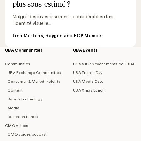
plus sous-estimé ?
Malgré des investissements considérables dans
l’identité visuelle...
Lina Mertens, Raygun and BCP Member
UBA Communities
UBA Events
Footer
navigation
Communities
Plus sur les événements de l'UBA
UBA Exchange Communities
UBA Trends Day
Consumer & Market Insights
UBA Media Date
Content
UBA Xmas Lunch
Data & Technology
Media
Research Panels
CMO voices
CMO voices podcast